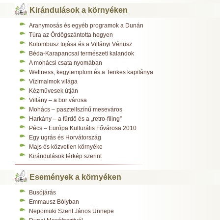
Kirándulások a környéken
Aranymosás és egyéb programok a Dunán
Túra az Ördögszántotta hegyen
Kolombusz tojása és a Villányi Vénusz
Béda-Karapancsai természeti kalandok
A mohácsi csata nyomában
Wellness, kegytemplom és a Tenkes kapitánya
Vízimalmok világa
Kézművesek útján
Villány – a bor városa
Mohács – pasztellszínű meseváros
Harkány – a fürdő és a „retro-fíling”
Pécs – Európa Kulturális Fővárosa 2010
Egy ugrás és Horvátország
Majs és közvetlen környéke
Kirándulások térkép szerint
Események a környéken
Busójárás
Emmausz Bólyban
Nepomuki Szent János Ünnepe