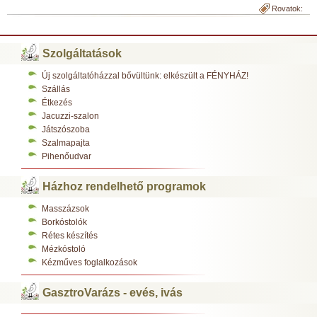
Rovatok:
Szolgáltatások
Új szolgáltatóházzal bővültünk: elkészült a FÉNYHÁZ!
Szállás
Étkezés
Jacuzzi-szalon
Játszószoba
Szalmapajta
Pihenőudvar
Házhoz rendelhető programok
Masszázsok
Borkóstolók
Rétes készítés
Mézkóstoló
Kézműves foglalkozások
GasztroVarázs - evés, ivás