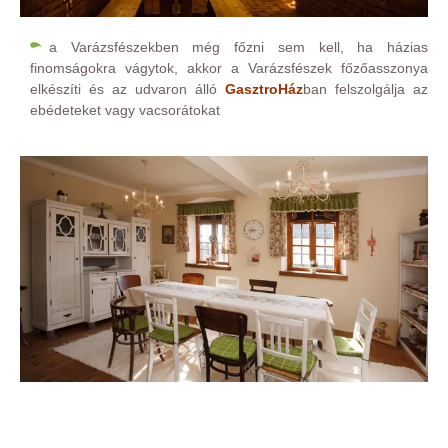
a Varázsfészekben még főzni sem kell, ha házias
finomságokra vágytok, akkor a Varázsfészek főzőasszonya
elkészíti és az udvaron álló
GasztroHáz
ban felszolgálja az
ebédeteket vagy vacsorátokat