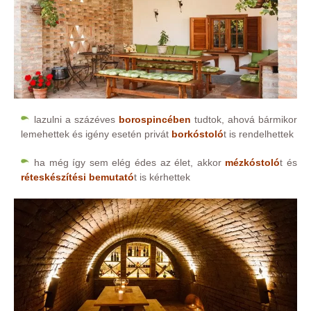
lazulni a százéves
borospincében
tudtok, ahová bármikor
lemehettek és igény esetén privát
borkóstoló
t is rendelhettek
ha még így sem elég édes az élet, akkor
mézkóstoló
t és
réteskészítési bemutató
t is kérhettek