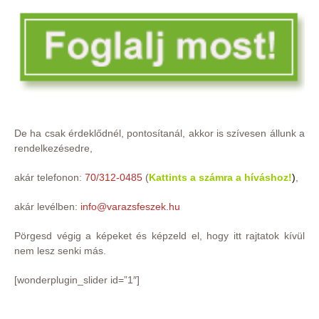
De ha csak érdeklődnél, pontosítanál, akkor is szívesen állunk a
rendelkezésedre,
akár telefonon:
70/312-0485
(
Kattints a számra a híváshoz!
)
,
akár levélben:
info@varazsfeszek.hu
Pörgesd végig a képeket és képzeld el, hogy itt rajtatok kívül
nem lesz senki más.
[wonderplugin_slider id=”1″]