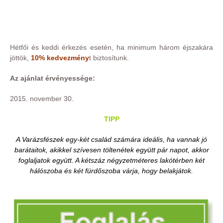
Hétfői és keddi érkezés esetén, ha minimum három éjszakára
jöttök,
10% kedvezmény
t biztosítunk.
Az ajánlat érvényessége:
2015. november 30.
TIPP
A Varázsfészek egy-két család számára ideális, ha vannak jó
barátaitok, akikkel szívesen töltenétek együtt pár napot, akkor
foglaljatok együtt. A kétszáz négyzetméteres lakótérben két
hálószoba és két fürdőszoba várja, hogy belakjátok.