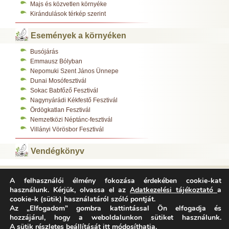
Majs és közvetlen környéke
Kirándulások térkép szerint
Események a környéken
Busójárás
Emmausz Bólyban
Nepomuki Szent János Ünnepe
Dunai Mosófesztivál
Sokac Babfőző Fesztivál
Nagynyárádi Kékfestő Fesztivál
Ördögkatlan Fesztivál
Nemzetközi Néptánc-fesztivál
Villányi Vörösbor Fesztivál
Vendégkönyv
A felhasználói élmény fokozása érdekében cookie-kat
Varázsfészek Vendégház 7783 Majs, Kossuth L. u. 308.
használunk. Kérjük, olvassa el az
Adatkezelési tájékoztató
a
Tel.:
+36-70/312-0485
,
cookie-k (sütik) használatáról szóló pontját.
E-mail:
info@varazsfeszek.hu
Copyright © Varázsfészek Vendégház Minden jog fenntartva.
Az „Elfogadom” gombra kattintással Ön elfogadja és
Adatvédelem
Impresszum
Archívum
hozzájárul, hogy a weboldalunkon sütiket használunk.
A sütik részletes beállítását itt módosíthatja.