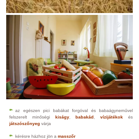
az egészen pici babákat forgóval és babaágyneművel
felszerelt minőségi
kiságy
,
babakád
,
vízijátékok
és
játszószőnyeg
várja
kérésre házhoz jön a
masszőr