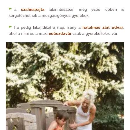
a
szalmapajta
labirintusában még esős időben is
kergetőzhetnek a mozgásigényes gyerekek
ha pedig kikandikál a nap, irány a
hatalmas zárt udvar
,
ahol a mini és a maxi
csúszdavár
csak a gyerekeitekre vár