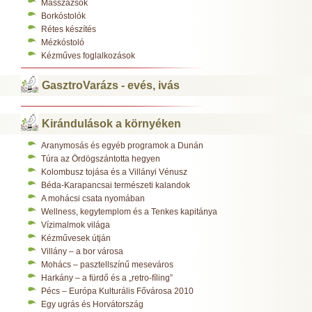
Masszázsok
Borkóstolók
Rétes készítés
Mézkóstoló
Kézműves foglalkozások
GasztroVarázs - evés, ivás
Kirándulások a környéken
Aranymosás és egyéb programok a Dunán
Túra az Ördögszántotta hegyen
Kolombusz tojása és a Villányi Vénusz
Béda-Karapancsai természeti kalandok
A mohácsi csata nyomában
Wellness, kegytemplom és a Tenkes kapitánya
Vízimalmok világa
Kézművesek útján
Villány – a bor városa
Mohács – pasztellszínű meseváros
Harkány – a fürdő és a „retro-fíling”
Pécs – Európa Kulturális Fővárosa 2010
Egy ugrás és Horvátország