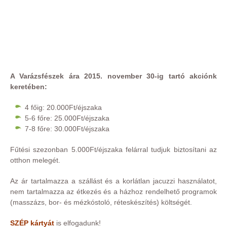
A Varázsfészek ára 2015. november 30-ig tartó akciónk
keretében:
4 főig: 20.000Ft/éjszaka
5-6 főre: 25.000Ft/éjszaka
7-8 főre: 30.000Ft/éjszaka
Fűtési szezonban 5.000Ft/éjszaka felárral tudjuk biztosítani az
otthon melegét.
Az ár tartalmazza a szállást és a korlátlan jacuzzi használatot,
nem tartalmazza az étkezés és a házhoz rendelhető programok
(masszázs, bor- és mézkóstoló, réteskészítés) költségét.
SZÉP kártyát
is elfogadunk!