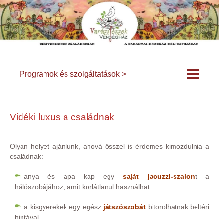
Programok és szolgáltatások >
Vidéki luxus a családnak
Olyan helyet ajánlunk, ahová ősszel is érdemes kimozdulnia a
családnak:
anya és apa kap egy
saját jacuzzi-szalon
t a
hálószobájához, amit korlátlanul használhat
a kisgyerekek egy egész
játszószobát
bitorolhatnak beltéri
hintával