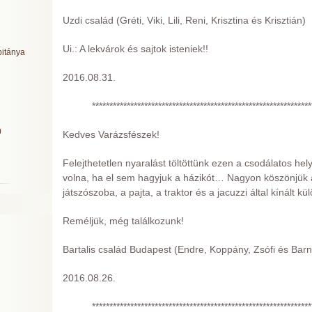
Uzdi család (Gréti, Viki, Lili, Reni, Krisztina és Krisztián)
Ui.: A lekvárok és sajtok isteniek!!
pitánya
2016.08.31.
***************************************************************
0
Kedves Varázsfészek!
Felejthetetlen nyaralást töltöttünk ezen a csodálatos hely
volna, ha el sem hagyjuk a házikót… Nagyon köszönjük a 
játszószoba, a pajta, a traktor és a jacuzzi által kínált k
Reméljük, még találkozunk!
Bartalis család Budapest (Endre, Koppány, Zsófi és Barn
2016.08.26.
***************************************************************