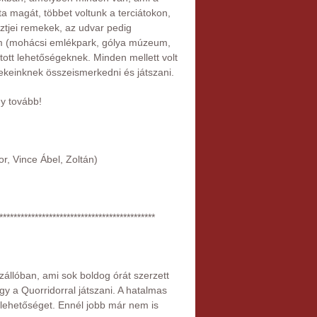
lta magát, többet voltunk a terciátokon,
 főztjei remekek, az udvar pedig
am (mohácsi emlékpark, gólya múzeum,
jtott lehetőségeknek. Minden mellett volt
ekeinknek összeismerkedni és játszani.
gy tovább!
r, Vince Ábel, Zoltán)
********************************************
llóban, ami sok boldog órát szerzett
y a Quorridorral játszani. A hatalmas
 lehetőséget. Ennél jobb már nem is