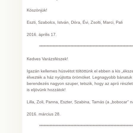
Köszönjük!
Eszti, Szabolcs, István, Dóra, Évi, Zsolti, Marci, Pali
2016. április 17.
***************************************************************
Kedves Varázsfészek!
Igazán kellemes húsvétot töltöttünk el ebben a kis „éks
élvezték a ház nyújtotta örömöket. Legnagyobb bánatuk a
berendezés nagyon szuper, tetszik, hogy az apró részlete
is eljövünk hozzátok!
Lilla, Zoli, Panna, Eszter, Szabina, Tamás (a „bobocar” n
2016. március 28.
***************************************************************