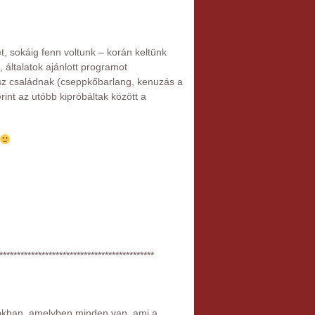
t, sokáig fenn voltunk – korán keltünk
, általatok ajánlott programot
ész családnak (cseppkőbarlang, kenuzás a
int az utóbb kipróbáltak között a
********************************************
tokban, amelyben minden van, ami a