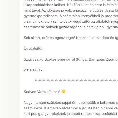
kikapcsolódáshoz kellhet. Két fiúnk kint és bent is feltalá
mint távol. Az időjárás jó volt, a jacuzzi felüdülés, Anita
gyermekparadicsom. A számtalan környékbeli jó progr
vízimalmok, stb.) szinte csak kiegészítői az általatok nyú
szerencsénk Anitáék gazdaságába is betekinteni, gyerm
Sok sikert, erőt és egészséget! Köszönünk mindent és í
Üdvözlettel:
Szigl család Székesfehérvárról (Kinga, Barnabás Zsombo
2016.08.17.
***************************************************************
Kedves Varázsfészek!
Nagymamám születésnapját ünnepelhettük e kellemes szá
számunkra. Kiemelten élveztünk a jacuzziban pihenni vag
kert pedig a gyerekeknek jelentett remek kikapcsolódási