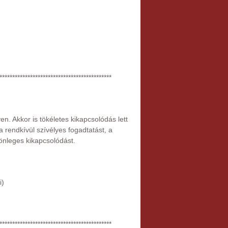
********************************************
en. Akkor is tökéletes kikapcsolódás lett
rendkívül szívélyes fogadtatást, a
ülönleges kikapcsolódást.
i)
********************************************