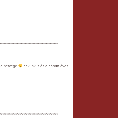
********************************************
z a hétvége
nekünk is és a három éves
********************************************