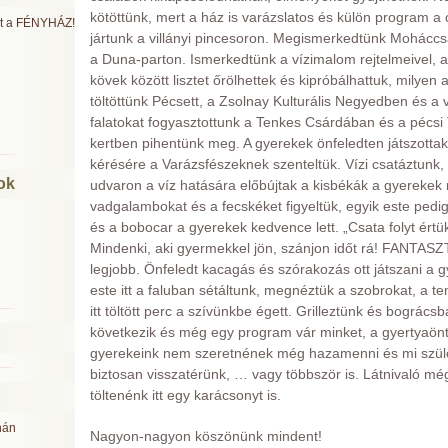
kötöttünk, mert a ház is varázslatos és külön program a
ült a FÉNYHÁZ!
jártunk a villányi pincesoron. Megismerkedtünk Moháccsal
a Duna-parton. Ismerkedtünk a vízimalom rejtelmeivel, a
kövek között lisztet őrölhettek és kipróbálhattuk, milye
töltöttünk Pécsett, a Zsolnay Kulturális Negyedben és a v
falatokat fogyasztottunk a Tenkes Csárdában és a pécsi
kertben pihentünk meg. A gyerekek önfeledten játszottak
kérésére a Varázsfészeknek szenteltük. Vízi csatáztunk,
ok
udvaron a víz hatására előbújtak a kisbékák a gyereke
vadgalambokat és a fecskéket figyeltük, egyik este pedig t
és a bobocar a gyerekek kedvence lett. „Csata folyt ért
Mindenki, aki gyermekkel jön, szánjon időt rá! FANTAS
legjobb. Önfeledt kacagás és szórakozás ott játszani a g
este itt a faluban sétáltunk, megnéztük a szobrokat, a te
itt töltött perc a szívünkbe égett. Grilleztünk és bogrács
következik és még egy program vár minket, a gyertyaönté
gyerekeink nem szeretnének még hazamenni és mi szül
biztosan visszatérünk, … vagy többször is. Látnivaló m
töltenénk itt egy karácsonyt is.
nán
Nagyon-nagyon köszönünk mindent!