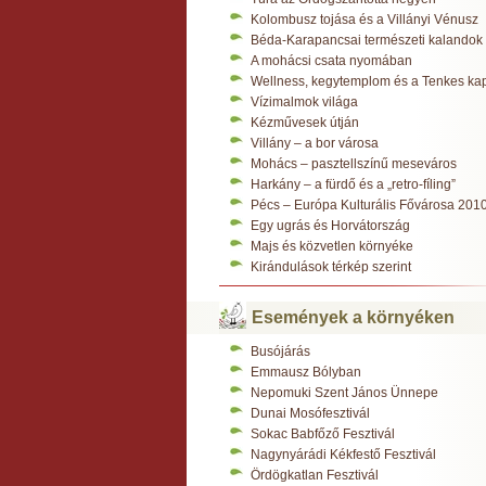
Kolombusz tojása és a Villányi Vénusz
Béda-Karapancsai természeti kalandok
A mohácsi csata nyomában
Wellness, kegytemplom és a Tenkes ka
Vízimalmok világa
Kézművesek útján
Villány – a bor városa
Mohács – pasztellszínű meseváros
Harkány – a fürdő és a „retro-fíling”
Pécs – Európa Kulturális Fővárosa 201
Egy ugrás és Horvátország
Majs és közvetlen környéke
Kirándulások térkép szerint
Események a környéken
Busójárás
Emmausz Bólyban
Nepomuki Szent János Ünnepe
Dunai Mosófesztivál
Sokac Babfőző Fesztivál
Nagynyárádi Kékfestő Fesztivál
Ördögkatlan Fesztivál