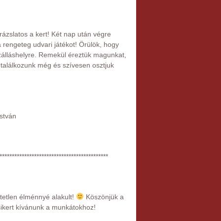
rázslatos a kert! Két nap után végre
 a rengeteg udvari játékot! Örülök, hogy
 szálláshelyre. Remekül éreztük magunkat,
találkozunk még és szívesen osztjuk
István
********************************************
etetlen élménnyé alakult!
Köszönjük a
sikert kívánunk a munkátokhoz!