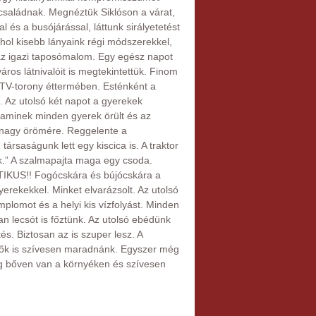
 családnak. Megnéztük Siklóson a várat,
 és a busójárással, láttunk sirályetetést
hol kisebb lányaink régi módszerekkel,
n az igazi taposómalom. Egy egész napot
áros látnivalóit is megtekintettük. Finom
 TV-torony éttermében. Esténként a
. Az utolsó két napot a gyerekek
 aminek minden gyerek örült és az
k nagy örömére. Reggelente a
ársaságunk lett egy kiscica is. A traktor
ük.” A szalmapajta maga egy csoda.
ZTIKUS!! Fogócskára és bújócskára a
yerekekkel. Minket elvarázsolt. Az utolsó
mplomot és a helyi kis vízfolyást. Minden
ban lecsót is főztünk. Az utolsó ebédünk
s. Biztosan az is szuper lesz. A
ők is szívesen maradnánk. Egyszer még
ég bőven van a környéken és szívesen