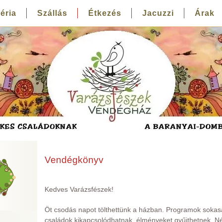
éria
Szállás
Étkezés
Jacuzzi
Árak
Vendégkönyv
Kedves Varázsfészek!
Öt csodás napot tölthettünk a házban. Programok sokasá
családok kikapcsolódhatnak, élményeket gyűjthetnek. 