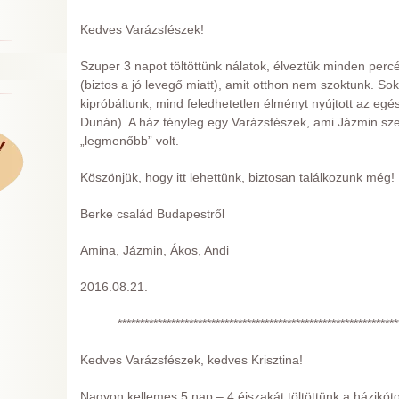
Kedves Varázsfészek!
Szuper 3 napot töltöttünk nálatok, élveztük minden percé
(biztos a jó levegő miatt), amit otthon nem szoktunk. Sok
kipróbáltunk, mind feledhetetlen élményt nyújtott az eg
Dunán). A ház tényleg egy Varázsfészek, ami Jázmin szer
„legmenőbb” volt.
Köszönjük, hogy itt lehettünk, biztosan találkozunk még!
Berke család Budapestről
Amina, Jázmin, Ákos, Andi
2016.08.21.
***************************************************************
Kedves Varázsfészek, kedves Krisztina!
Nagyon kellemes 5 nap – 4 éjszakát töltöttünk a házikó