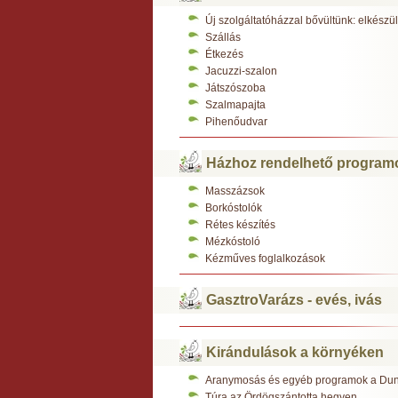
Új szolgáltatóházzal bővültünk: elkész
Szállás
Étkezés
Jacuzzi-szalon
Játszószoba
Szalmapajta
Pihenőudvar
Házhoz rendelhető program
Masszázsok
Borkóstolók
Rétes készítés
Mézkóstoló
Kézműves foglalkozások
GasztroVarázs - evés, ivás
Kirándulások a környéken
Aranymosás és egyéb programok a Du
Túra az Ördögszántotta hegyen