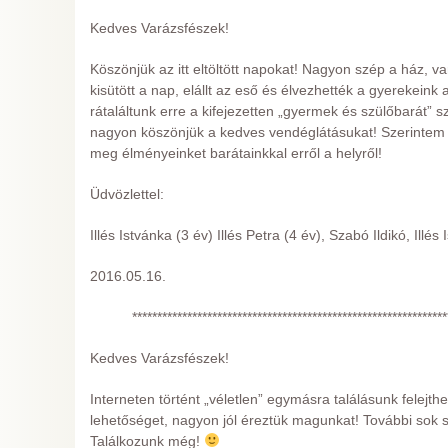
Kedves Varázsfészek!
Köszönjük az itt eltöltött napokat! Nagyon szép a ház, va
kisütött a nap, elállt az eső és élvezhették a gyerekeink
rátaláltunk erre a kifejezetten „gyermek és szülőbarát”
nagyon köszönjük a kedves vendéglátásukat! Szerintem 
meg élményeinket barátainkkal erről a helyről!
Üdvözlettel:
Illés Istvánka (3 év) Illés Petra (4 év), Szabó Ildikó, Illés 
2016.05.16.
***************************************************************
Kedves Varázsfészek!
Interneten történt „véletlen” egymásra találásunk felejth
lehetőséget, nagyon jól éreztük magunkat! További sok 
Találkozunk még!