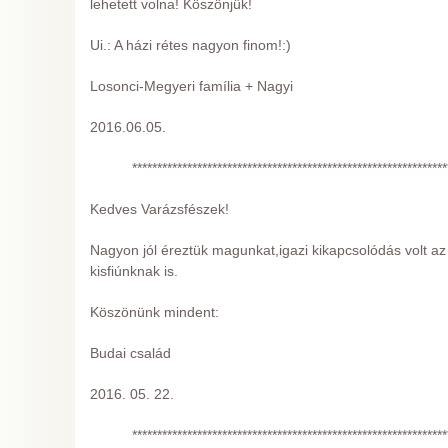
lehetett volna! Köszönjük!
Ui.: A házi rétes nagyon finom!:)
Losonci-Megyeri família + Nagyi
2016.06.05.
***************************************************************
Kedves Varázsfészek!
Nagyon jól éreztük magunkat,igazi kikapcsolódás volt a
kisfiúnknak is.
Köszönünk mindent:
Budai család
2016. 05. 22.
***************************************************************