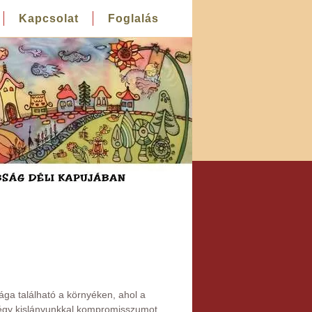
Kapcsolat
Foglalás
ga található a környéken, ahol a
Négy kislányunkkal kompromisszumot