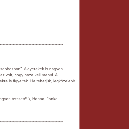
********************************************
zerdobozban”. A gyerekek is nagyon
z volt, hogy haza kell menni. A
kre is figyeltek. Ha tehetjük, legközelebb
agyon tetszett!!!), Hanna, Janka
********************************************