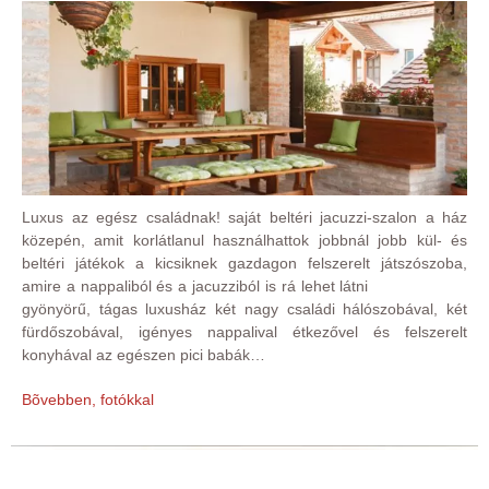
Luxus az egész családnak! saját beltéri jacuzzi-szalon a ház
közepén, amit korlátlanul használhattok jobbnál jobb kül- és
beltéri játékok a kicsiknek gazdagon felszerelt játszószoba,
amire a nappaliból és a jacuzziból is rá lehet látni
gyönyörű, tágas luxusház két nagy családi hálószobával, két
fürdőszobával, igényes nappalival étkezővel és felszerelt
konyhával az egészen pici babák…
Bõvebben, fotókkal