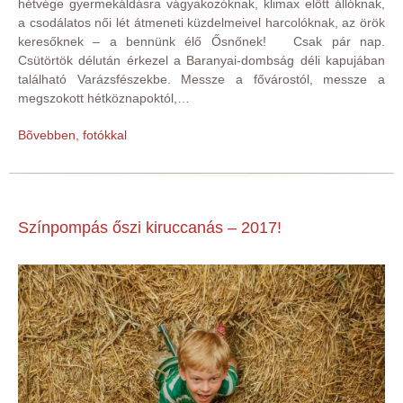
hétvége gyermekáldásra vágyakozóknak, klimax előtt állóknak,
a csodálatos női lét átmeneti küzdelmeivel harcolóknak, az örök
keresőknek – a bennünk élő Ősnőnek! Csak pár nap.
Csütörtök délután érkezel a Baranyai-dombság déli kapujában
található Varázsfészekbe. Messze a fővárostól, messze a
megszokott hétköznapoktól,…
Bõvebben, fotókkal
Színpompás őszi kiruccanás – 2017!