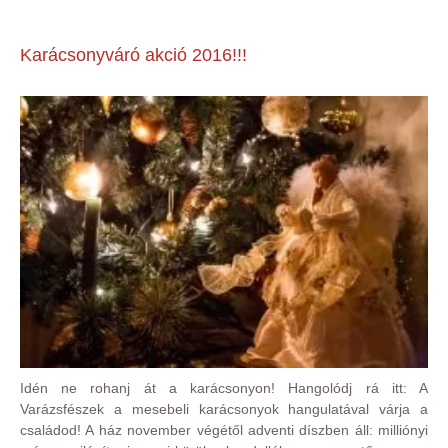
Karácsonyváró akció 2016!!!
Idén ne rohanj át a karácsonyon! Hangolódj rá itt: A
Varázsfészek a mesebeli karácsonyok hangulatával várja a
családod! A ház november végétől adventi díszben áll: milliónyi