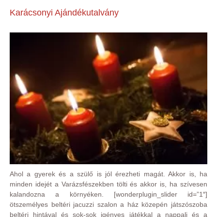
Karácsonyi Ajándékutalvány
Ahol a gyerek és a szülő is jól érezheti magát. Akkor is, ha
minden idejét a Varázsfészekben tölti és akkor is, ha szívesen
kalandozna a környéken. [wonderplugin_slider id=”1″]
ötszemélyes beltéri jacuzzi szalon a ház közepén játszószoba
beltéri hintával és sok-sok igényes játékkal a nappali és a