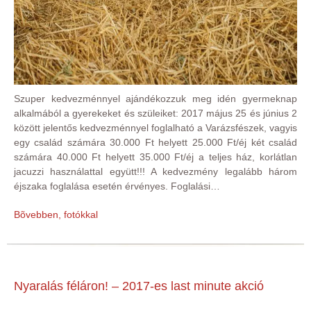
Szuper kedvezménnyel ajándékozzuk meg idén gyermeknap
alkalmából a gyerekeket és szüleiket: 2017 május 25 és június 2
között jelentős kedvezménnyel foglalható a Varázsfészek, vagyis
egy család számára 30.000 Ft helyett 25.000 Ft/éj két család
számára 40.000 Ft helyett 35.000 Ft/éj a teljes ház, korlátlan
jacuzzi használattal együtt!!! A kedvezmény legalább három
éjszaka foglalása esetén érvényes. Foglalási…
Bõvebben, fotókkal
Nyaralás féláron! – 2017-es last minute akció