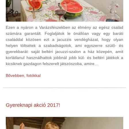
Ezen a nyáron a Varázsfészekben az élmény az egész család
számára garantált. Foglaljátok le önállóan vagy egy baráti
családdal közösen ezt a jacuzzis vendégházat, hogy olyan
helyen töltsétek a szabadságotok, ami egyszerre szülő- és
gyerekbarát: saját beltéri jacuzzi-szalon a ház közepén, amit
korlátlanul használhattok jobbnál jobb kül- és beltéri játékok a
kicsiknek gazdagon felszerelt játszószoba, amire…
Bõvebben, fotókkal
Gyereknapi akció 2017!