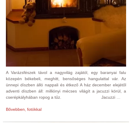
A Varázsfészek távol a nagyvilág zajától, egy baranyai falu
közepén békebeli, meghitt, bensőséges hangulattal vár. Az
ünnepi díszben álló nappali és étkező A ház december elejétől
adventi díszben áll: milliónyi mécses világít a jacuzzi körül, a
cserépkályhában ropog a tűz. Jacuzzi …
Bõvebben, fotókkal