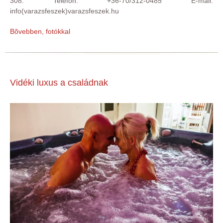
308. Telefon: +36-70/312-0485 E-mail:
info(varazsfeszek)varazsfeszek.hu
Bõvebben, fotókkal
Vidéki luxus a családnak