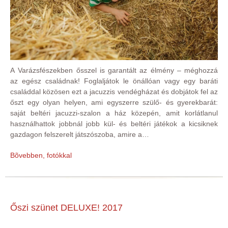
A Varázsfészekben ősszel is garantált az élmény – méghozzá
az egész családnak! Foglaljátok le önállóan vagy egy baráti
családdal közösen ezt a jacuzzis vendégházat és dobjátok fel az
őszt egy olyan helyen, ami egyszerre szülő- és gyerekbarát:
saját beltéri jacuzzi-szalon a ház közepén, amit korlátlanul
használhattok jobbnál jobb kül- és beltéri játékok a kicsiknek
gazdagon felszerelt játszószoba, amire a…
Bõvebben, fotókkal
Őszi szünet DELUXE! 2017