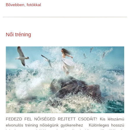
Bõvebben, fotókkal
Női tréning
FEDEZD FEL NŐISÉGED REJTETT CSODÁIT! Kis létszámú
elvonulós tréning nőiségünk gyökereihez Különleges hosszú