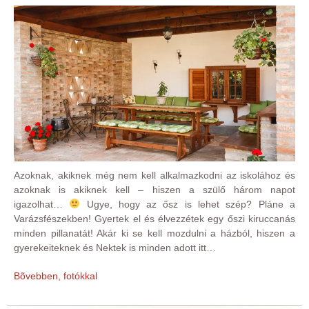
Azoknak, akiknek még nem kell alkalmazkodni az iskolához és
azoknak is akiknek kell – hiszen a szülő három napot
igazolhat…
Ugye, hogy az ősz is lehet szép? Pláne a
Varázsfészekben! Gyertek el és élvezzétek egy őszi kiruccanás
minden pillanatát! Akár ki se kell mozdulni a házból, hiszen a
gyerekeiteknek és Nektek is minden adott itt…
Bõvebben, fotókkal