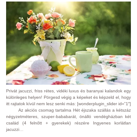
Privát jacuzzi, friss rétes, vidéki luxus és baranyai kalandok egy
különleges helyen! Pörgesd végig a képeket és képzeld el, hogy
itt rajtatok kívül nem lesz senki más: [wonderplugin_slider id=”1″]
Az akciós csomag tartalma Hét éjszaka szállás a kétszáz
négyzetméteres, szuper-bababarát, önálló vendégházban két
család (4 felnőtt + gyerekek) részére Ingyenes korlátlan
jacuzzi…