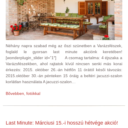
Néhány napra szabad még az őszi szünetben a Varázsfészek,
foglald le gyorsan last minute akciónk keretében!
[wonderplugin_slider id=”1″] A csomag tartalma: 4 éjszaka a
Varázsfészekben, ahol rajtatok kívül nincsen senki más korai
érkezés: 2015. október 26.-án hétfőn 11 órától késői távozás:
2015.október 30.-án pénteken 15 óráig a beltéri jacuzzi-szalon
korlátlan használata A jacuzzi-szalon…
Bõvebben, fotókkal
Last Minute: Márciusi 15.-i hosszú hétvége akció!