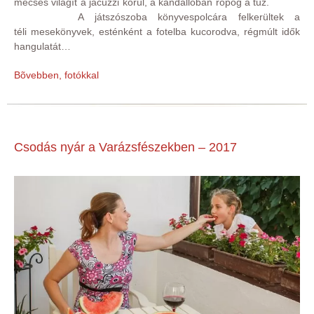
mécses világít a jacuzzi körül, a kandallóban ropog a tűz.
A játszószoba könyvespolcára felkerültek a
téli mesekönyvek, esténként a fotelba kucorodva, régmúlt idők
hangulatát…
Bõvebben, fotókkal
Csodás nyár a Varázsfészekben – 2017