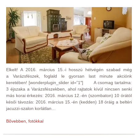
Elkelt! A 2016. március 15.-i hosszú hétvégén szabad még
a Varázsfészek, foglald le gyorsan last minute akciónk
keretében! [wonderplugin_slider id=”1″] A csomag tartalma:
3 éjszaka a Varázsfészekben, ahol rajtatok kívül nincsen senki
más korai érkezés: 2016. március 12.-én (szombaton) 10 órától
késői távozás: 2016. március 15.-én (kedden) 18 óráig a beltéri
jacuzzi-szalon korlátlan…
Bõvebben, fotókkal