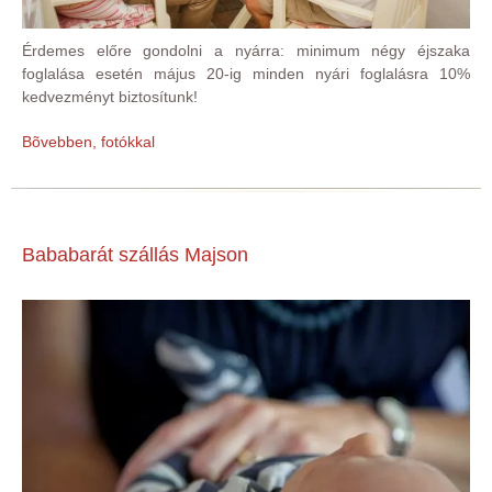
Érdemes előre gondolni a nyárra: minimum négy éjszaka
foglalása esetén május 20-ig minden nyári foglalásra 10%
kedvezményt biztosítunk!
Bõvebben, fotókkal
Bababarát szállás Majson