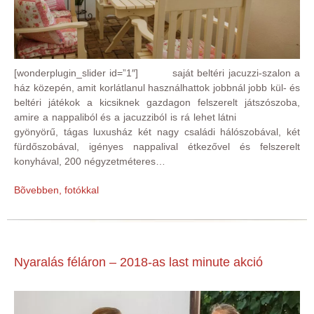
[wonderplugin_slider id=”1″] saját beltéri jacuzzi-szalon a
ház közepén, amit korlátlanul használhattok jobbnál jobb kül- és
beltéri játékok a kicsiknek gazdagon felszerelt játszószoba,
amire a nappaliból és a jacuzziból is rá lehet látni
gyönyörű, tágas luxusház két nagy családi hálószobával, két
fürdőszobával, igényes nappalival étkezővel és felszerelt
konyhával, 200 négyzetméteres…
Bõvebben, fotókkal
Nyaralás féláron – 2018-as last minute akció