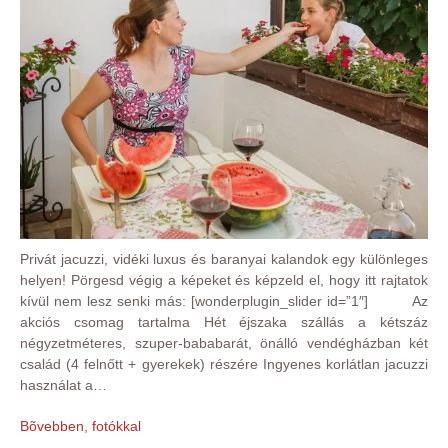
Privát jacuzzi, vidéki luxus és baranyai kalandok egy különleges
helyen! Pörgesd végig a képeket és képzeld el, hogy itt rajtatok
kívül nem lesz senki más: [wonderplugin_slider id=”1″] Az
akciós csomag tartalma Hét éjszaka szállás a kétszáz
négyzetméteres, szuper-bababarát, önálló vendégházban két
család (4 felnőtt + gyerekek) részére Ingyenes korlátlan jacuzzi
használat a…
Bõvebben, fotókkal