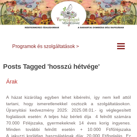
Programok és szolgáltatások >
Posts Tagged 'hosszú hétvége'
Árak
A házat kizárólag egyben lehet kibérelni, így nem kell attól
tartani, hogy ismeretlenekkel osztozik a szolgáltatásokon.
Újranyitási kedvezmény 2025: 2025.08.01.- ig véglegesített
foglalások esetén: A teljes ház bérleti díja 4 felnőtt számára
70.000 Ft/éjszaka, gyermekeknek 14 éves korig ingyenes.
Minden további felnőtt esetén + 10.000 Ft/fő/éjszaka
A jakuzzi korlátlan használatának díja: 20.000 Ft/foglalás. Ez