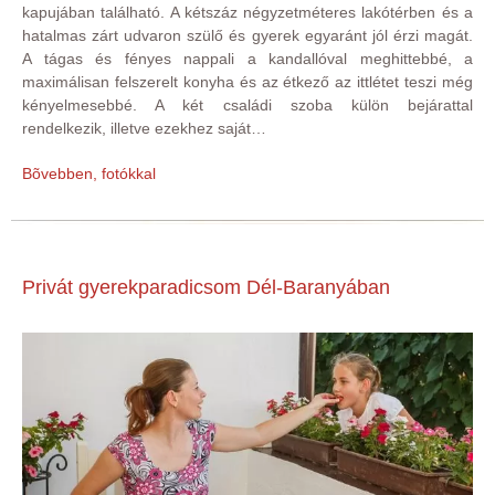
kapujában található. A kétszáz négyzetméteres lakótérben és a
hatalmas zárt udvaron szülő és gyerek egyaránt jól érzi magát.
A tágas és fényes nappali a kandallóval meghittebbé, a
maximálisan felszerelt konyha és az étkező az ittlétet teszi még
kényelmesebbé. A két családi szoba külön bejárattal
rendelkezik, illetve ezekhez saját…
Bõvebben, fotókkal
Privát gyerekparadicsom Dél-Baranyában