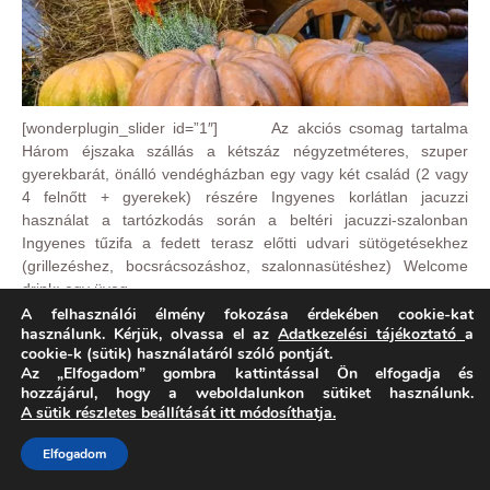
[wonderplugin_slider id=”1″] Az akciós csomag tartalma
Három éjszaka szállás a kétszáz négyzetméteres, szuper
gyerekbarát, önálló vendégházban egy vagy két család (2 vagy
4 felnőtt + gyerekek) részére Ingyenes korlátlan jacuzzi
használat a tartózkodás során a beltéri jacuzzi-szalonban
Ingyenes tűzifa a fedett terasz előtti udvari sütögetésekhez
(grillezéshez, bocsrácsozáshoz, szalonnasütéshez) Welcome
drink: egy üveg…
A felhasználói élmény fokozása érdekében cookie-kat
használunk. Kérjük, olvassa el az
Adatkezelési tájékoztató
a
Bõvebben, fotókkal
cookie-k (sütik) használatáról szóló pontját.
Az „Elfogadom” gombra kattintással Ön elfogadja és
hozzájárul, hogy a weboldalunkon sütiket használunk.
A sütik részletes beállítását itt módosíthatja.
Mesebeli advent 2019
Elfogadom