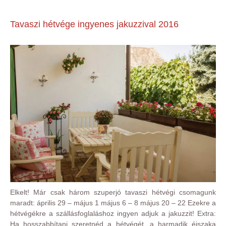
Tavaszi hétvége ingyenes jakuzzival 2016
Elkelt! Már csak három szuperjó tavaszi hétvégi csomagunk
maradt: április 29 – május 1 május 6 – 8 május 20 – 22 Ezekre a
hétvégékre a szállásfoglaláshoz ingyen adjuk a jakuzzit! Extra:
Ha hosszabbítani szeretnéd a hétvégét, a harmadik éjszaka