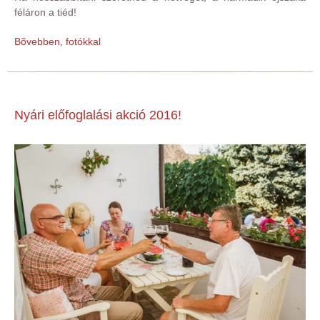
féláron a tiéd!
Bõvebben, fotókkal
Nyári előfoglalási akció 2016!