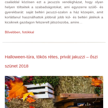
családdal közösen ezt a jacuzzis vendégházat, hogy olyan
helyen töltsétek a szabadságotokat, ami egyszerre szülő- és
gyerekbarát: saját beltéri jacuzzi-szalon a ház közepén, amit
korlátlanul használhattok jobbnál jobb kül- és beltéri játékok a
kicsiknek gazdagon felszerelt játszószoba, amire…
Bõvebben, fotókkal
Halloween-túra, tökös rétes, privát jakuzzi – őszi
szünet 2018