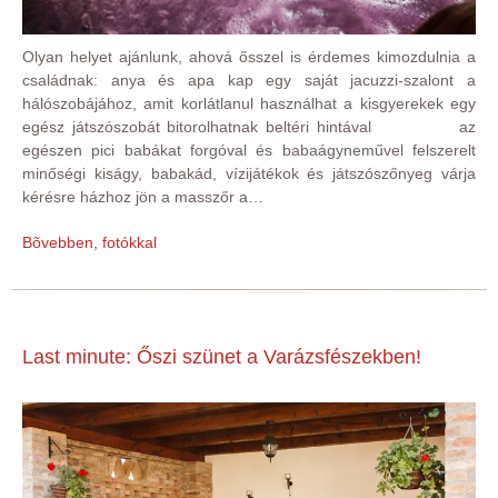
Olyan helyet ajánlunk, ahová ősszel is érdemes kimozdulnia a
családnak: anya és apa kap egy saját jacuzzi-szalont a
hálószobájához, amit korlátlanul használhat a kisgyerekek egy
egész játszószobát bitorolhatnak beltéri hintával az
egészen pici babákat forgóval és babaágyneművel felszerelt
minőségi kiságy, babakád, vízijátékok és játszószőnyeg várja
kérésre házhoz jön a masszőr a…
Bõvebben, fotókkal
Last minute: Őszi szünet a Varázsfészekben!