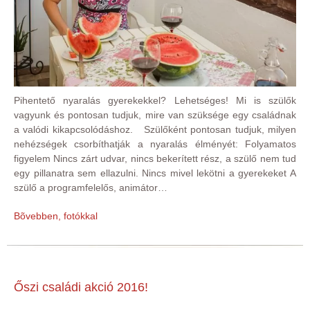
Pihentető nyaralás gyerekekkel? Lehetséges! Mi is szülők
vagyunk és pontosan tudjuk, mire van szüksége egy családnak
a valódi kikapcsolódáshoz. Szülőként pontosan tudjuk, milyen
nehézségek csorbíthatják a nyaralás élményét: Folyamatos
figyelem Nincs zárt udvar, nincs bekerített rész, a szülő nem tud
egy pillanatra sem ellazulni. Nincs mivel lekötni a gyerekeket A
szülő a programfelelős, animátor…
Bõvebben, fotókkal
Őszi családi akció 2016!