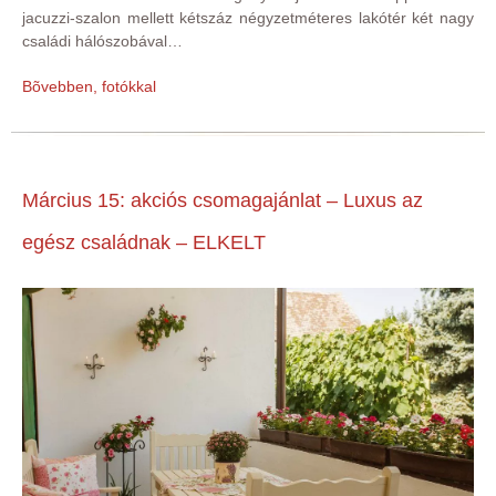
jacuzzi-szalon mellett kétszáz négyzetméteres lakótér két nagy
családi hálószobával…
Bõvebben, fotókkal
Március 15: akciós csomagajánlat – Luxus az
egész családnak – ELKELT