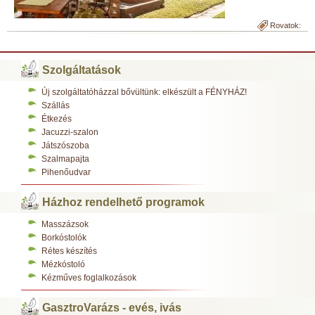
Rovatok:
Szolgáltatások
Új szolgáltatóházzal bővültünk: elkészült a FÉNYHÁZ!
Szállás
Étkezés
Jacuzzi-szalon
Játszószoba
Szalmapajta
Pihenőudvar
Házhoz rendelhető programok
Masszázsok
Borkóstolók
Rétes készítés
Mézkóstoló
Kézműves foglalkozások
GasztroVarázs - evés, ivás