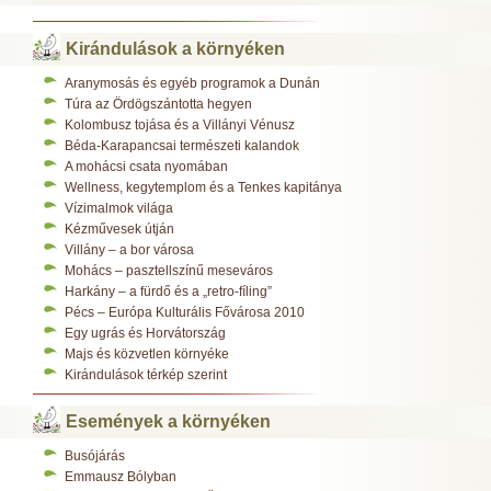
Kirándulások a környéken
Aranymosás és egyéb programok a Dunán
Túra az Ördögszántotta hegyen
Kolombusz tojása és a Villányi Vénusz
Béda-Karapancsai természeti kalandok
A mohácsi csata nyomában
Wellness, kegytemplom és a Tenkes kapitánya
Vízimalmok világa
Kézművesek útján
Villány – a bor városa
Mohács – pasztellszínű meseváros
Harkány – a fürdő és a „retro-fíling”
Pécs – Európa Kulturális Fővárosa 2010
Egy ugrás és Horvátország
Majs és közvetlen környéke
Kirándulások térkép szerint
Események a környéken
Busójárás
Emmausz Bólyban