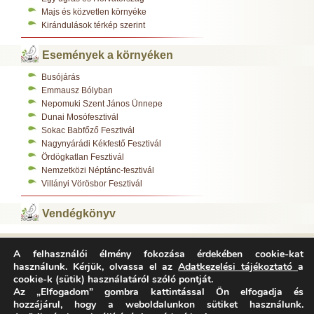
Majs és közvetlen környéke
Kirándulások térkép szerint
Események a környéken
Busójárás
Emmausz Bólyban
Nepomuki Szent János Ünnepe
Dunai Mosófesztivál
Sokac Babfőző Fesztivál
Nagynyárádi Kékfestő Fesztivál
Ördögkatlan Fesztivál
Nemzetközi Néptánc-fesztivál
Villányi Vörösbor Fesztivál
Vendégkönyv
A felhasználói élmény fokozása érdekében cookie-kat
Varázsfészek Vendégház 7783 Majs, Kossuth L. u. 308.
használunk. Kérjük, olvassa el az
Adatkezelési tájékoztató
a
Tel.:
+36-70/312-0485
,
cookie-k (sütik) használatáról szóló pontját.
E-mail:
info@varazsfeszek.hu
Copyright © Varázsfészek Vendégház Minden jog fenntartva.
Az „Elfogadom” gombra kattintással Ön elfogadja és
Adatvédelem
Impresszum
Archívum
hozzájárul, hogy a weboldalunkon sütiket használunk.