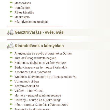
Masszázsok
Borkóstolók
Rétes készítés
Mézkóstoló
Kézműves foglalkozások
GasztroVarázs - evés, ivás
Kirándulások a környéken
Aranymosás és egyéb programok a Dunán
Túra az Ördögszántotta hegyen
Kolombusz tojása és a Villányi Vénusz
Béda-Karapancsai természeti kalandok
A mohácsi csata nyomában
Wellness, kegytemplom és a Tenkes kapitánya
Vízimalmok világa
Kézművesek útján
Villány – a bor városa
Mohács – pasztellszínű meseváros
Harkány – a fürdő és a „retro-fíling”
Pécs – Európa Kulturális Fővárosa 2010
Egy ugrás és Horvátország