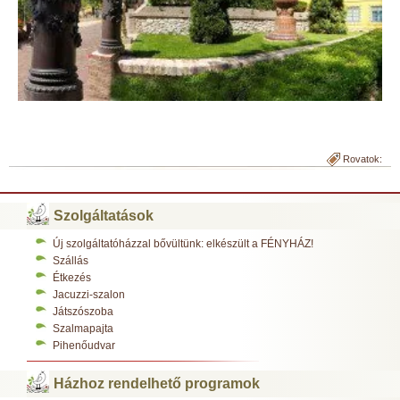
Rovatok:
Szolgáltatások
Új szolgáltatóházzal bővültünk: elkészült a FÉNYHÁZ!
Szállás
Étkezés
Jacuzzi-szalon
Játszószoba
Szalmapajta
Pihenőudvar
Házhoz rendelhető programok