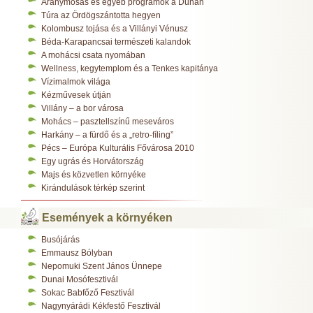
Aranymosás és egyéb programok a Dunán
Túra az Ördögszántotta hegyen
Kolombusz tojása és a Villányi Vénusz
Béda-Karapancsai természeti kalandok
A mohácsi csata nyomában
Wellness, kegytemplom és a Tenkes kapitánya
Vízimalmok világa
Kézművesek útján
Villány – a bor városa
Mohács – pasztellszínű meseváros
Harkány – a fürdő és a „retro-fíling”
Pécs – Európa Kulturális Fővárosa 2010
Egy ugrás és Horvátország
Majs és közvetlen környéke
Kirándulások térkép szerint
Események a környéken
Busójárás
Emmausz Bólyban
Nepomuki Szent János Ünnepe
Dunai Mosófesztivál
Sokac Babfőző Fesztivál
Nagynyárádi Kékfestő Fesztivál