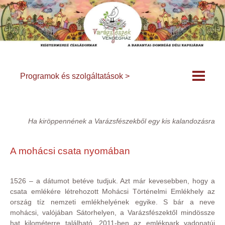
Programok és szolgáltatások >
Ha kiröppennének a Varázsfészekből egy kis kalandozásra
A mohácsi csata nyomában
1526 – a dátumot betéve tudjuk. Azt már kevesebben, hogy a
csata emlékére létrehozott Mohácsi Történelmi Emlékhely az
ország tíz nemzeti emlékhelyének egyike. S bár a neve
mohácsi, valójában Sátorhelyen, a Varázsfészektől mindössze
hat kilométerre található. 2011-ben az emlékpark vadonatúj