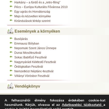
Harkány – a fürdő és a „retro-fíling”
Pécs – Európa Kulturális Fővárosa 2010
Egy ugrás és Horvátország
Majs és közvetlen környéke
Kirándulások térkép szerint
Események a környéken
Busójárás
Emmausz Bólyban
Nepomuki Szent János Ünnepe
Dunai Mosófesztivál
Sokac Babfőző Fesztivál
Nagynyárádi Kékfestő Fesztivál
Ördögkatlan Fesztivál
Nemzetközi Néptánc-fesztivál
Villányi Vörösbor Fesztivál
Vendégkönyv
A felhasználói élmény fokozása érdekében cookie-kat
Varázsfészek Vendégház 7783 Majs, Kossuth L. u. 308.
használunk. Kérjük, olvassa el az
Adatkezelési tájékoztató
a
Tel.:
+36-70/312-0485
,
E-mail:
info@varazsfeszek.hu