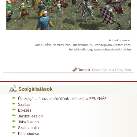
A fotók forrásai:
Duna-Dráva Nemzeti Park, utazzitthon.hu, vendegvaro.utazom.com,
hu.wikipedia.org, www.mohacsiemlekhely.hu
Rovatok:
Kirándulások a környéken
Szolgáltatások
Új szolgáltatóházzal bővültünk: elkészült a FÉNYHÁZ!
Szállás
Étkezés
Jacuzzi-szalon
Játszószoba
Szalmapajta
Pihenőudvar