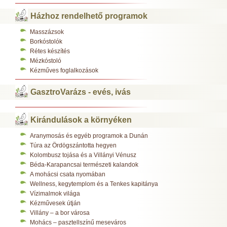
Házhoz rendelhető programok
Masszázsok
Borkóstolók
Rétes készítés
Mézkóstoló
Kézműves foglalkozások
GasztroVarázs - evés, ivás
Kirándulások a környéken
Aranymosás és egyéb programok a Dunán
Túra az Ördögszántotta hegyen
Kolombusz tojása és a Villányi Vénusz
Béda-Karapancsai természeti kalandok
A mohácsi csata nyomában
Wellness, kegytemplom és a Tenkes kapitánya
Vízimalmok világa
Kézművesek útján
Villány – a bor városa
Mohács – pasztellszínű meseváros