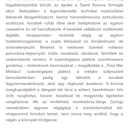
fogadóközponttal bővült, az épület a Szent Korona formáját
idézi. Belsejében a legmodernebb technikai eszközökkel
felszerelt látogatóközpont, benne háromdimenziós szimulációs
eszközzel, korabeli ruhát öltve akár beléphetünk az egykori
csatatérre és ott harcolhatunk. A kevésbé vállalkozó szelleműek
digitális terepasztalon nézhetik végig az egykori
hadtestmozgásokat, a csata lefolyását és körülményeit, de
ismeretterjesztő filmeket is vetítenek tizenkét méteres
panoráma-képernyőn, külön óvodások, iskolások, felnőttek és
szakemberek részére. A számítógépes játékok szerelmeseire
gondolva – történészek bevonásával – megalkották a „Total War
Mohács” számítógépes játékot, a mélybe süllyesztett
bemutatótérben pedig úgy láthatók a korabeli
fegyvermaradványok, akár egy régészeti ásatáson. A korona
üvegkupolájából a látogató elé tárul a sírkert, tizenhétezer hős
örök nyughelye, tízezer tiszafával és mogyorófa ligetekkel
szegélyezve. Aki az emlékhely munkatársa,Varga György
vezetésében egyszer végigjárja e szimbólumokkal teli,
virágszirmot formázó kertet, nem ússza meg anélkül, hogy a
végén a könnyeit törölgesse.