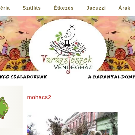
éria
Szállás
Étkezés
Jacuzzi
Árak
mohacs2