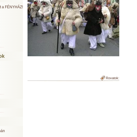
ült a FÉNYHÁZ!
ok
Rovatok:
nán