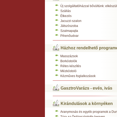
Új szolgáltatóházzal bővültünk: elkész
Szállás
Étkezés
Jacuzzi-szalon
Játszószoba
Szalmapajta
Pihenőudvar
Házhoz rendelhető program
Masszázsok
Borkóstolók
Rétes készítés
Mézkóstoló
Kézműves foglalkozások
GasztroVarázs - evés, ivás
Kirándulások a környéken
Aranymosás és egyéb programok a Du
Túra az Ördögszántotta hegyen