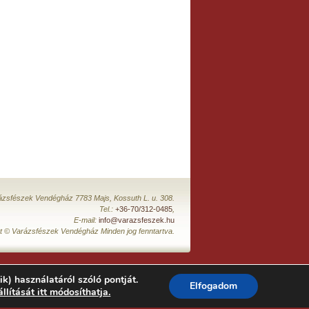
ázsfészek Vendégház 7783 Majs, Kossuth L. u. 308.
Tel.:
+36-70/312-0485
,
E-mail:
info@varazsfeszek.hu
t © Varázsfészek Vendégház Minden jog fenntartva.
ik) használatáról szóló pontját.
Elfogadom
állítását itt módosíthatja.