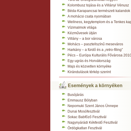
Kolombusz tojása és a Villányi Vénusz
Béda-Karapancsai természeti kalandok
A mohácsi csata nyomában
Wellness, kegytemplom és a Tenkes ka
Vízimalmok világa
Kézművesek útján
Villány – a bor városa
Mohács – pasztellszínű meseváros
Harkány – a fürdő és a „retro-fíling”
Pécs – Európa Kulturális Fővárosa 201
Egy ugrás és Horvátország
Majs és közvetlen környéke
Kirándulások térkép szerint
Események a környéken
Busójárás
Emmausz Bólyban
Nepomuki Szent János Ünnepe
Dunai Mosófesztivál
Sokac Babfőző Fesztivál
Nagynyárádi Kékfestő Fesztivál
Ördögkatlan Fesztivál