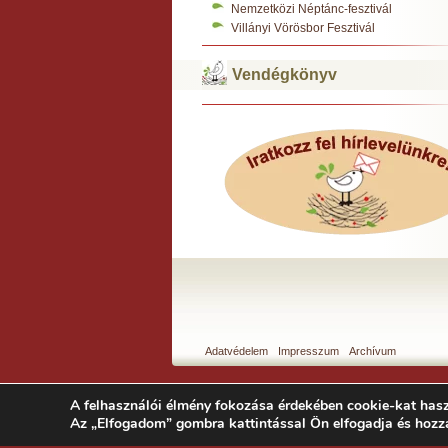
Nemzetközi Néptánc-fesztivál
Villányi Vörösbor Fesztivál
Vendégkönyv
Adatvédelem
Impresszum
Archívum
A felhasználói élmény fokozása érdekében cookie-kat hasz
Az „Elfogadom” gombra kattintással Ön elfogadja és hozz