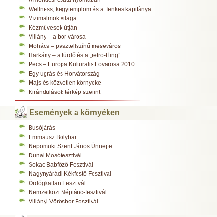
Wellness, kegytemplom és a Tenkes kapitánya
Vízimalmok világa
Kézművesek útján
Villány – a bor városa
Mohács – pasztellszínű meseváros
Harkány – a fürdő és a „retro-fíling”
Pécs – Európa Kulturális Fővárosa 2010
Egy ugrás és Horvátország
Majs és közvetlen környéke
Kirándulások térkép szerint
Események a környéken
Busójárás
Emmausz Bólyban
Nepomuki Szent János Ünnepe
Dunai Mosófesztivál
Sokac Babfőző Fesztivál
Nagynyárádi Kékfestő Fesztivál
Ördögkatlan Fesztivál
Nemzetközi Néptánc-fesztivál
Villányi Vörösbor Fesztivál