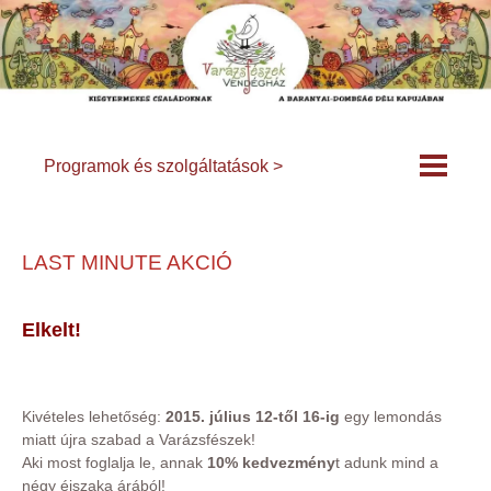
Programok és szolgáltatások >
LAST MINUTE AKCIÓ
Elkelt!
Kivételes lehetőség:
2015. július 12-től 16-ig
egy lemondás
miatt újra szabad a Varázsfészek!
Aki most foglalja le, annak
10% kedvezmény
t adunk mind a
négy éjszaka árából!