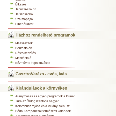
Étkezés
Jacuzzi-szalon
Játszószoba
Szalmapajta
Pihenőudvar
Házhoz rendelhető programok
Masszázsok
Borkóstolók
Rétes készítés
Mézkóstoló
Kézműves foglalkozások
GasztroVarázs - evés, ivás
Kirándulások a környéken
Aranymosás és egyéb programok a Dunán
Túra az Ördögszántotta hegyen
Kolombusz tojása és a Villányi Vénusz
Béda-Karapancsai természeti kalandok
A mohácsi csata nyomában