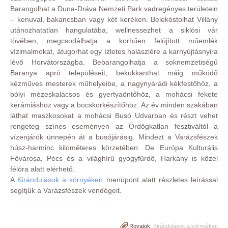
Barangolhat a Duna-Dráva Nemzeti Park vadregényes területein
– kenuval, bakancsban vagy két keréken. Belekóstolhat Villány
utánozhatatlan hangulatába, wellnessezhet a siklósi vár
tövében, megcsodálhatja a korhűen felújított műemlék
vízimalmokat, átugorhat egy ízletes halászlére a karnyújtásnyira
lévő Horvátországba. Bebarangolhatja a soknemzetiségű
Baranya apró településeit, bekukkanthat máig működő
kézműves mesterek műhelyeibe, a nagynyárádi kékfestőhöz, a
bólyi mézeskalácsos és gyertyaöntőhöz, a mohácsi fekete
kerámiáshoz vagy a bocskorkészítőhöz. Az év minden szakában
láthat maszkosokat a mohácsi Busó Udvarban és részt vehet
rengeteg színes eseményen az Ördögkatlan fesztiváltól a
vízenjárók ünnepén át a busójárásig. Mindezt a Varázsfészek
húsz-harminc kilométeres körzetében. De Európa Kulturális
Fővárosa, Pécs és a világhírű gyógyfürdő, Harkány is közel
félóra alatt elérhető.
A
Kirándulások a környéken
menüpont alatt részletes leírással
segítjük a Varázsfészek vendégeit.
Rovatok:
Kirándulások a környéken