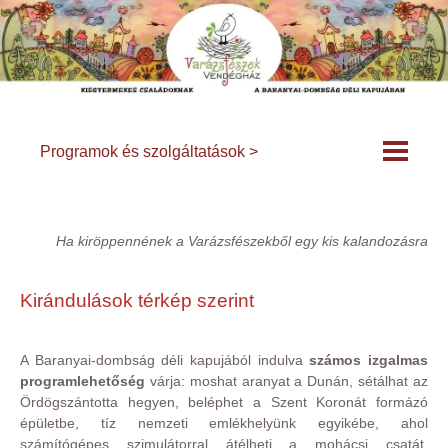
Programok és szolgáltatások >
Ha kiröppennének a Varázsfészekből egy kis kalandozásra
Kirándulások térkép szerint
A Baranyai-dombság déli kapujából indulva
számos izgalmas
programlehetőség
várja: moshat aranyat a Dunán, sétálhat az
Ördögszántotta hegyen, beléphet a Szent Koronát formázó
épületbe, tíz nemzeti emlékhelyünk egyikébe, ahol
számítógépes szimulátorral átélheti a mohácsi csatát.