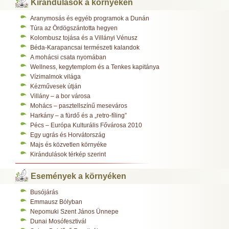
Kirándulások a környéken
Aranymosás és egyéb programok a Dunán
Túra az Ördögszántotta hegyen
Kolombusz tojása és a Villányi Vénusz
Béda-Karapancsai természeti kalandok
A mohácsi csata nyomában
Wellness, kegytemplom és a Tenkes kapitánya
Vízimalmok világa
Kézművesek útján
Villány – a bor városa
Mohács – pasztellszínű meseváros
Harkány – a fürdő és a „retro-fíling”
Pécs – Európa Kulturális Fővárosa 2010
Egy ugrás és Horvátország
Majs és közvetlen környéke
Kirándulások térkép szerint
Események a környéken
Busójárás
Emmausz Bólyban
Nepomuki Szent János Ünnepe
Dunai Mosófesztivál