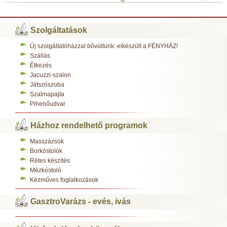
Szolgáltatások
Új szolgáltatóházzal bővültünk: elkészült a FÉNYHÁZ!
Szállás
Étkezés
Jacuzzi-szalon
Játszószoba
Szalmapajta
Pihenőudvar
Házhoz rendelhető programok
Masszázsok
Borkóstolók
Rétes készítés
Mézkóstoló
Kézműves foglalkozások
GasztroVarázs - evés, ivás