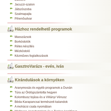
Jacuzzi-szalon
Játszószoba
Szalmapajta
Pihenőudvar
Házhoz rendelhető programok
Masszázsok
Borkóstolók
Rétes készítés
Mézkóstoló
Kézműves foglalkozások
GasztroVarázs - evés, ivás
Kirándulások a környéken
Aranymosás és egyéb programok a Dunán
Túra az Ördögszántotta hegyen
Kolombusz tojása és a Villányi Vénusz
Béda-Karapancsai természeti kalandok
A mohácsi csata nyomában