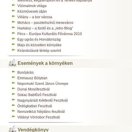
Wellness, kegytemplom és a Tenkes kapitánya
Vízimalmok világa
Kézművesek útján
Villány – a bor városa
Mohács – pasztellszínű meseváros
Harkány – a fürdő és a „retro-fíling”
Pécs – Európa Kulturális Fővárosa 2010
Egy ugrás és Horvátország
Majs és közvetlen környéke
Kirándulások térkép szerint
Események a környéken
Busójárás
Emmausz Bólyban
Nepomuki Szent János Ünnepe
Dunai Mosófesztivál
Sokac Babfőző Fesztivál
Nagynyárádi Kékfestő Fesztivál
Ördögkatlan Fesztivál
Nemzetközi Néptánc-fesztivál
Villányi Vörösbor Fesztivál
Vendégkönyv