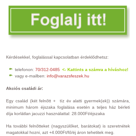
Kérdésekkel, foglalással kapcsolatban érdeklődhetsz:
telefonon:
70/312-0485
<- Kattints a számra a híváshoz!
vagy e-mailben:
info@varazsfeszek.hu
Akciós családi ár:
Egy család (két felnőtt + tíz év alatti gyermek(ek)) számára,
minimum három éjszaka foglalása esetén a teljes ház bérleti
díja korlátlan jacuzzi használattal: 28.000Ft/éjszaka
Ha további felnőtteket (nagyszülőket, barátokat) is szeretnétek
magatokkal hozni, azt +4.000Ft/fő/éj áron tehetitek meg.