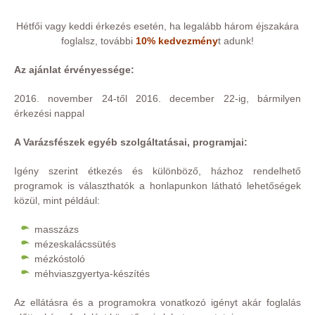
Hétfői vagy keddi érkezés esetén, ha legalább három éjszakára
foglalsz, további
10% kedvezmény
t adunk!
Az ajánlat érvényessége:
2016. november 24-től 2016. december 22-ig, bármilyen
érkezési nappal
A Varázsfészek egyéb szolgáltatásai, programjai:
Igény szerint étkezés és különböző, házhoz rendelhető
programok is választhatók a honlapunkon látható lehetőségek
közül, mint például:
masszázs
mézeskalácssütés
mézkóstoló
méhviaszgyertya-készítés
Az ellátásra és a programokra vonatkozó igényt akár foglalás