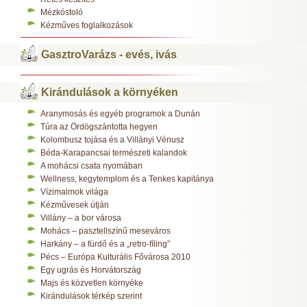
Mézkóstoló
Kézműves foglalkozások
GasztroVarázs - evés, ivás
Kirándulások a környéken
Aranymosás és egyéb programok a Dunán
Túra az Ördögszántotta hegyen
Kolombusz tojása és a Villányi Vénusz
Béda-Karapancsai természeti kalandok
A mohácsi csata nyomában
Wellness, kegytemplom és a Tenkes kapitánya
Vízimalmok világa
Kézművesek útján
Villány – a bor városa
Mohács – pasztellszínű meseváros
Harkány – a fürdő és a „retro-fíling”
Pécs – Európa Kulturális Fővárosa 2010
Egy ugrás és Horvátország
Majs és közvetlen környéke
Kirándulások térkép szerint