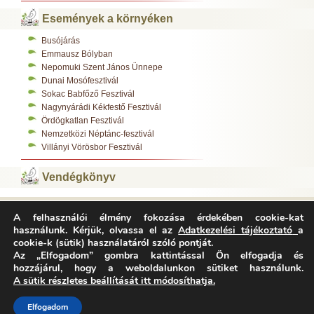
Események a környéken
Busójárás
Emmausz Bólyban
Nepomuki Szent János Ünnepe
Dunai Mosófesztivál
Sokac Babfőző Fesztivál
Nagynyárádi Kékfestő Fesztivál
Ördögkatlan Fesztivál
Nemzetközi Néptánc-fesztivál
Villányi Vörösbor Fesztivál
Vendégkönyv
A felhasználói élmény fokozása érdekében cookie-kat
Varázsfészek Vendégház 7783 Majs, Kossuth L. u. 308.
használunk. Kérjük, olvassa el az
Adatkezelési tájékoztató
a
Tel.:
+36-70/312-0485
,
cookie-k (sütik) használatáról szóló pontját.
E-mail:
info@varazsfeszek.hu
Copyright © Varázsfészek Vendégház Minden jog fenntartva.
Az „Elfogadom” gombra kattintással Ön elfogadja és
Adatvédelem
Impresszum
Archívum
hozzájárul, hogy a weboldalunkon sütiket használunk.
A sütik részletes beállítását itt módosíthatja.
Elfogadom