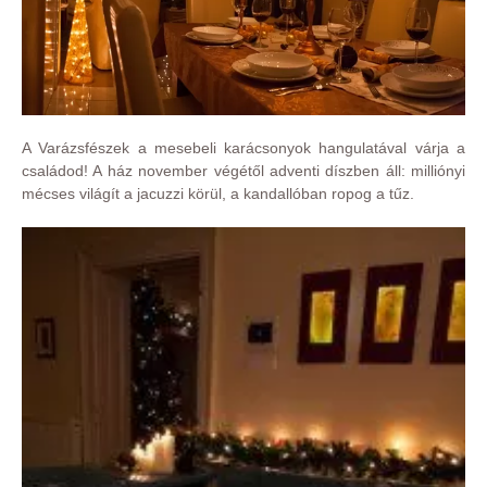
A Varázsfészek a mesebeli karácsonyok hangulatával várja a
családod! A ház november végétől adventi díszben áll: milliónyi
mécses világít a jacuzzi körül, a kandallóban ropog a tűz.