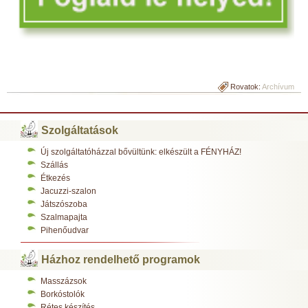
Rovatok:
Archívum
Szolgáltatások
Új szolgáltatóházzal bővültünk: elkészült a FÉNYHÁZ!
Szállás
Étkezés
Jacuzzi-szalon
Játszószoba
Szalmapajta
Pihenőudvar
Házhoz rendelhető programok
Masszázsok
Borkóstolók
Rétes készítés