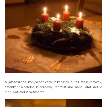
A játszószoba könyvespolcára felkerültek a téli mesekönyvek,
esténként a fotelba kucorodva, régmúlt idők hangulatát idézve
még diafilmet is vetíthetsz.