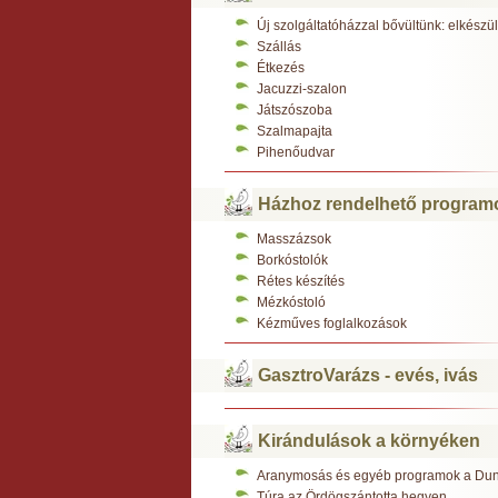
Új szolgáltatóházzal bővültünk: elkész
Szállás
Étkezés
Jacuzzi-szalon
Játszószoba
Szalmapajta
Pihenőudvar
Házhoz rendelhető program
Masszázsok
Borkóstolók
Rétes készítés
Mézkóstoló
Kézműves foglalkozások
GasztroVarázs - evés, ivás
Kirándulások a környéken
Aranymosás és egyéb programok a Du
Túra az Ördögszántotta hegyen