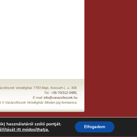
ázsfészek Vendégház 7783 Majs, Kossuth L. u. 308.
Tel.:
+36-70/312-0485
,
E-mail:
info@varazsfeszek.hu
t © Varázsfészek Vendégház Minden jog fenntartva.
ik) használatáról szóló pontját.
Elfogadom
állítását itt módosíthatja.