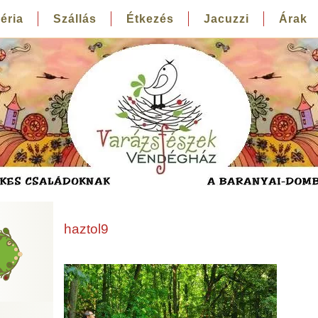
éria
Szállás
Étkezés
Jacuzzi
Árak
haztol9