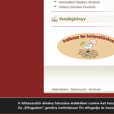
Nemzetközi Néptánc-fesztivál
Villányi Vörösbor Fesztivál
Vendégkönyv
Adatvédelem
Impresszum
Archívum
A felhasználói élmény fokozása érdekében cookie-kat hasz
Az „Elfogadom” gombra kattintással Ön elfogadja és hozz