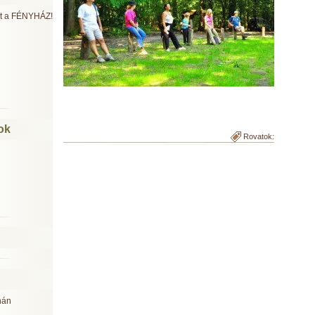
ült a FÉNYHÁZ!
ok
Rovatok:
nán