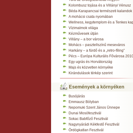
Kolombusz tojása és a Villányi Vénusz
Béda-Karapancsai természeti kalandok
A mohácsi csata nyomában
Wellness, kegytemplom és a Tenkes ka
Vízimalmok világa
Kézművesek útján
Villány – a bor városa
Mohács – pasztellszínű meseváros
Harkány – a fürdő és a „retro-fíling”
Pécs – Európa Kulturális Fővárosa 201
Egy ugrás és Horvátország
Majs és közvetlen környéke
Kirándulások térkép szerint
Események a környéken
Busójárás
Emmausz Bólyban
Nepomuki Szent János Ünnepe
Dunai Mosófesztivál
Sokac Babfőző Fesztivál
Nagynyárádi Kékfestő Fesztivál
Ördögkatlan Fesztivál