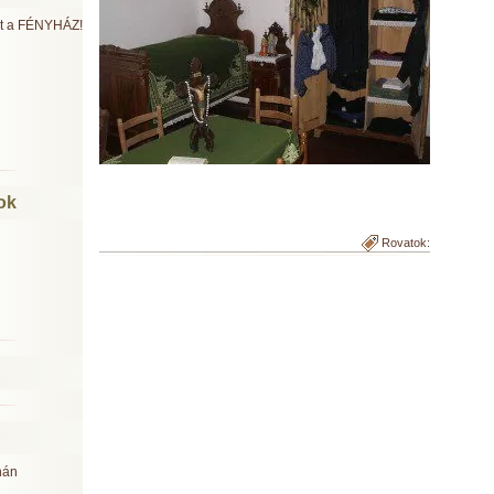
ült a FÉNYHÁZ!
ok
Rovatok:
nán