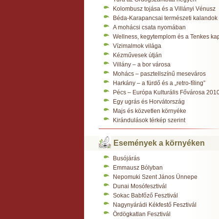
Kolombusz tojása és a Villányi Vénusz
Béda-Karapancsai természeti kalandok
A mohácsi csata nyomában
Wellness, kegytemplom és a Tenkes ka
Vízimalmok világa
Kézművesek útján
Villány – a bor városa
Mohács – pasztellszínű meseváros
Harkány – a fürdő és a „retro-fíling”
Pécs – Európa Kulturális Fővárosa 201
Egy ugrás és Horvátország
Majs és közvetlen környéke
Kirándulások térkép szerint
Események a környéken
Busójárás
Emmausz Bólyban
Nepomuki Szent János Ünnepe
Dunai Mosófesztivál
Sokac Babfőző Fesztivál
Nagynyárádi Kékfestő Fesztivál
Ördögkatlan Fesztivál