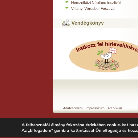
Nemzetközi Néptánc-fesztivál
Villányi Vörösbor Fesztivál
Vendégkönyv
Adatvédelem
Impresszum
Archívum
A felhasználói élmény fokozása érdekében cookie-kat hasz
Az „Elfogadom” gombra kattintással Ön elfogadja és hozz