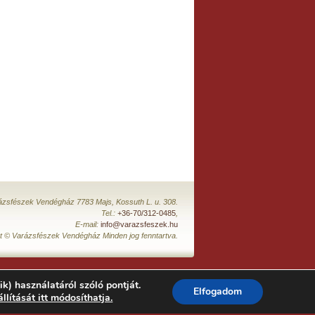
ázsfészek Vendégház 7783 Majs, Kossuth L. u. 308.
Tel.:
+36-70/312-0485
,
E-mail:
info@varazsfeszek.hu
t © Varázsfészek Vendégház Minden jog fenntartva.
ik) használatáról szóló pontját.
Elfogadom
állítását itt módosíthatja.