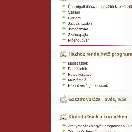
Új szolgáltatóházzal bővültünk: elkész
Szállás
Étkezés
Jacuzzi-szalon
Játszószoba
Szalmapajta
Pihenőudvar
Házhoz rendelhető program
Masszázsok
Borkóstolók
Rétes készítés
Mézkóstoló
Kézműves foglalkozások
GasztroVarázs - evés, ivás
Kirándulások a környéken
Aranymosás és egyéb programok a Du
Túra az Ördögszántotta hegyen