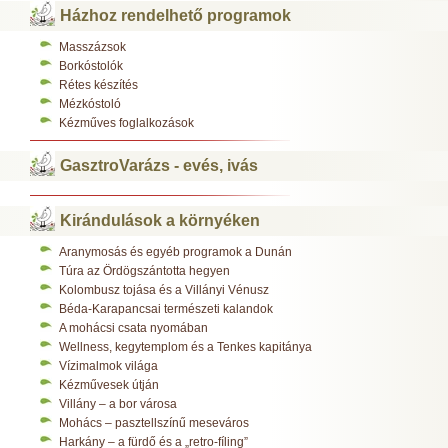
Házhoz rendelhető programok
Masszázsok
Borkóstolók
Rétes készítés
Mézkóstoló
Kézműves foglalkozások
GasztroVarázs - evés, ivás
Kirándulások a környéken
Aranymosás és egyéb programok a Dunán
Túra az Ördögszántotta hegyen
Kolombusz tojása és a Villányi Vénusz
Béda-Karapancsai természeti kalandok
A mohácsi csata nyomában
Wellness, kegytemplom és a Tenkes kapitánya
Vízimalmok világa
Kézművesek útján
Villány – a bor városa
Mohács – pasztellszínű meseváros
Harkány – a fürdő és a „retro-fíling”