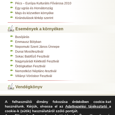
Pécs – Európa Kulturális Fővárosa 2010
Egy ugrás és Horvátország
Majs és közvetlen környéke
Kirándulások térkép szerint
Események a környéken
Busójárás
Emmausz Bólyban
Nepomuki Szent János Ünnepe
Dunai Mosófesztivál
Sokac Babfőző Fesztivál
Nagynyárádi Kékfestő Fesztivál
Ördögkatlan Fesztivál
Nemzetközi Néptánc-fesztivál
Villányi Vörösbor Fesztivál
Vendégkönyv
A felhasználói élmény fokozása érdekében cookie-kat
Varázsfészek Vendégház 7783 Majs, Kossuth L. u. 308.
használunk. Kérjük, olvassa el az
Adatkezelési tájékoztató
a
Tel.:
+36-70/312-0485
,
cookie-k (sütik) használatáról szóló pontját.
E-mail:
info@varazsfeszek.hu
Copyright © Varázsfészek Vendégház Minden jog fenntartva.