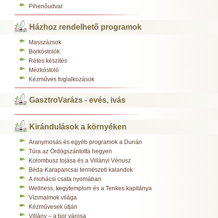
Pihenőudvar
Házhoz rendelhető programok
Masszázsok
Borkóstolók
Rétes készítés
Mézkóstoló
Kézműves foglalkozások
GasztroVarázs - evés, ivás
Kirándulások a környéken
Aranymosás és egyéb programok a Dunán
Túra az Ördögszántotta hegyen
Kolombusz tojása és a Villányi Vénusz
Béda-Karapancsai természeti kalandok
A mohácsi csata nyomában
Wellness, kegytemplom és a Tenkes kapitánya
Vízimalmok világa
Kézművesek útján
Villány – a bor városa