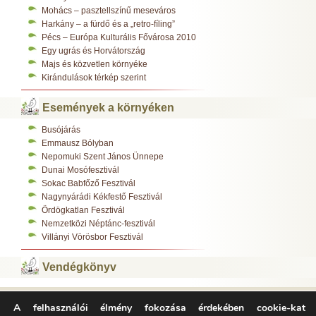
Mohács – pasztellszínű meseváros
Harkány – a fürdő és a „retro-fíling”
Pécs – Európa Kulturális Fővárosa 2010
Egy ugrás és Horvátország
Majs és közvetlen környéke
Kirándulások térkép szerint
Események a környéken
Busójárás
Emmausz Bólyban
Nepomuki Szent János Ünnepe
Dunai Mosófesztivál
Sokac Babfőző Fesztivál
Nagynyárádi Kékfestő Fesztivál
Ördögkatlan Fesztivál
Nemzetközi Néptánc-fesztivál
Villányi Vörösbor Fesztivál
Vendégkönyv
A felhasználói élmény fokozása érdekében cookie-kat
Varázsfészek Vendégház 7783 Majs, Kossuth L. u. 308.