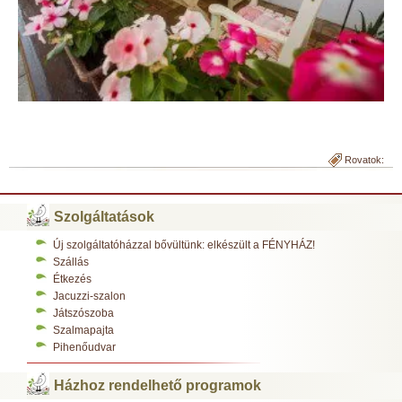
Rovatok:
Szolgáltatások
Új szolgáltatóházzal bővültünk: elkészült a FÉNYHÁZ!
Szállás
Étkezés
Jacuzzi-szalon
Játszószoba
Szalmapajta
Pihenőudvar
Házhoz rendelhető programok