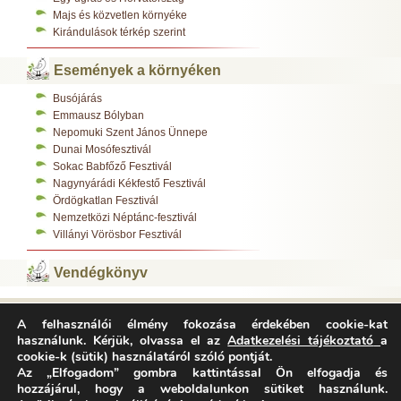
Majs és közvetlen környéke
Kirándulások térkép szerint
Események a környéken
Busójárás
Emmausz Bólyban
Nepomuki Szent János Ünnepe
Dunai Mosófesztivál
Sokac Babfőző Fesztivál
Nagynyárádi Kékfestő Fesztivál
Ördögkatlan Fesztivál
Nemzetközi Néptánc-fesztivál
Villányi Vörösbor Fesztivál
Vendégkönyv
A felhasználói élmény fokozása érdekében cookie-kat
Varázsfészek Vendégház 7783 Majs, Kossuth L. u. 308.
használunk. Kérjük, olvassa el az
Adatkezelési tájékoztató
a
Tel.:
+36-70/312-0485
,
cookie-k (sütik) használatáról szóló pontját.
E-mail:
info@varazsfeszek.hu
Copyright © Varázsfészek Vendégház Minden jog fenntartva.
Az „Elfogadom” gombra kattintással Ön elfogadja és
Adatvédelem
Impresszum
Archívum
hozzájárul, hogy a weboldalunkon sütiket használunk.