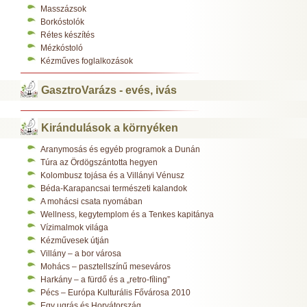
Masszázsok
Borkóstolók
Rétes készítés
Mézkóstoló
Kézműves foglalkozások
GasztroVarázs - evés, ivás
Kirándulások a környéken
Aranymosás és egyéb programok a Dunán
Túra az Ördögszántotta hegyen
Kolombusz tojása és a Villányi Vénusz
Béda-Karapancsai természeti kalandok
A mohácsi csata nyomában
Wellness, kegytemplom és a Tenkes kapitánya
Vízimalmok világa
Kézművesek útján
Villány – a bor városa
Mohács – pasztellszínű meseváros
Harkány – a fürdő és a „retro-fíling”
Pécs – Európa Kulturális Fővárosa 2010
Egy ugrás és Horvátország