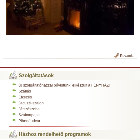
Rovatok:
Szolgáltatások
Új szolgáltatóházzal bővültünk: elkészült a FÉNYHÁZ!
Szállás
Étkezés
Jacuzzi-szalon
Játszószoba
Szalmapajta
Pihenőudvar
Házhoz rendelhető programok