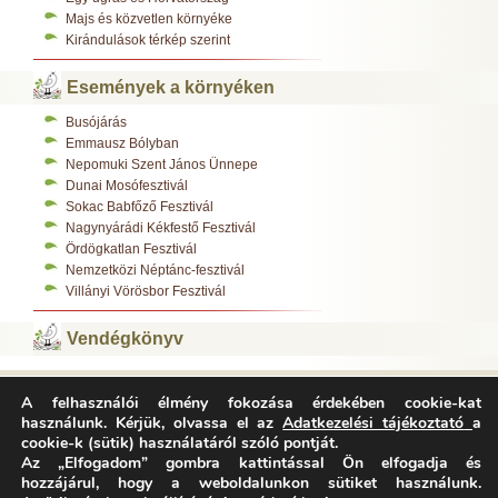
Majs és közvetlen környéke
Kirándulások térkép szerint
Események a környéken
Busójárás
Emmausz Bólyban
Nepomuki Szent János Ünnepe
Dunai Mosófesztivál
Sokac Babfőző Fesztivál
Nagynyárádi Kékfestő Fesztivál
Ördögkatlan Fesztivál
Nemzetközi Néptánc-fesztivál
Villányi Vörösbor Fesztivál
Vendégkönyv
A felhasználói élmény fokozása érdekében cookie-kat
Varázsfészek Vendégház 7783 Majs, Kossuth L. u. 308.
használunk. Kérjük, olvassa el az
Adatkezelési tájékoztató
a
Tel.:
+36-70/312-0485
,
cookie-k (sütik) használatáról szóló pontját.
E-mail:
info@varazsfeszek.hu
Copyright © Varázsfészek Vendégház Minden jog fenntartva.
Az „Elfogadom” gombra kattintással Ön elfogadja és
Adatvédelem
Impresszum
Archívum
hozzájárul, hogy a weboldalunkon sütiket használunk.