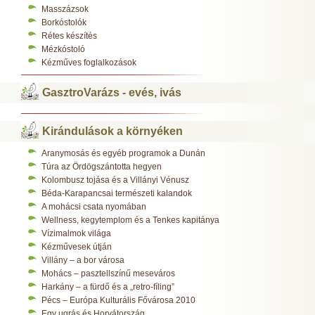
Masszázsok
Borkóstolók
Rétes készítés
Mézkóstoló
Kézműves foglalkozások
GasztroVarázs - evés, ivás
Kirándulások a környéken
Aranymosás és egyéb programok a Dunán
Túra az Ördögszántotta hegyen
Kolombusz tojása és a Villányi Vénusz
Béda-Karapancsai természeti kalandok
A mohácsi csata nyomában
Wellness, kegytemplom és a Tenkes kapitánya
Vízimalmok világa
Kézművesek útján
Villány – a bor városa
Mohács – pasztellszínű meseváros
Harkány – a fürdő és a „retro-fíling”
Pécs – Európa Kulturális Fővárosa 2010
Egy ugrás és Horvátország