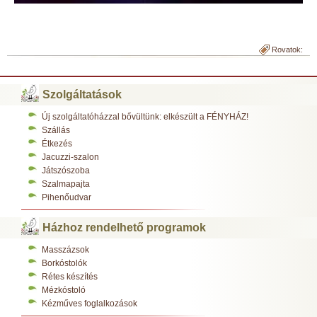
Rovatok:
Szolgáltatások
Új szolgáltatóházzal bővültünk: elkészült a FÉNYHÁZ!
Szállás
Étkezés
Jacuzzi-szalon
Játszószoba
Szalmapajta
Pihenőudvar
Házhoz rendelhető programok
Masszázsok
Borkóstolók
Rétes készítés
Mézkóstoló
Kézműves foglalkozások