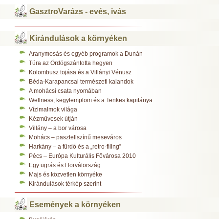
GasztroVarázs - evés, ivás
Kirándulások a környéken
Aranymosás és egyéb programok a Dunán
Túra az Ördögszántotta hegyen
Kolombusz tojása és a Villányi Vénusz
Béda-Karapancsai természeti kalandok
A mohácsi csata nyomában
Wellness, kegytemplom és a Tenkes kapitánya
Vízimalmok világa
Kézművesek útján
Villány – a bor városa
Mohács – pasztellszínű meseváros
Harkány – a fürdő és a „retro-fíling”
Pécs – Európa Kulturális Fővárosa 2010
Egy ugrás és Horvátország
Majs és közvetlen környéke
Kirándulások térkép szerint
Események a környéken