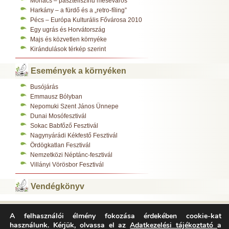
Mohács – pasztellszínű meseváros
Harkány – a fürdő és a „retro-fíling”
Pécs – Európa Kulturális Fővárosa 2010
Egy ugrás és Horvátország
Majs és közvetlen környéke
Kirándulások térkép szerint
Események a környéken
Busójárás
Emmausz Bólyban
Nepomuki Szent János Ünnepe
Dunai Mosófesztivál
Sokac Babfőző Fesztivál
Nagynyárádi Kékfestő Fesztivál
Ördögkatlan Fesztivál
Nemzetközi Néptánc-fesztivál
Villányi Vörösbor Fesztivál
Vendégkönyv
A felhasználói élmény fokozása érdekében cookie-kat
Varázsfészek Vendégház 7783 Majs, Kossuth L. u. 308.
használunk. Kérjük, olvassa el az
Adatkezelési tájékoztató
a
Tel.:
+36-70/312-0485
,