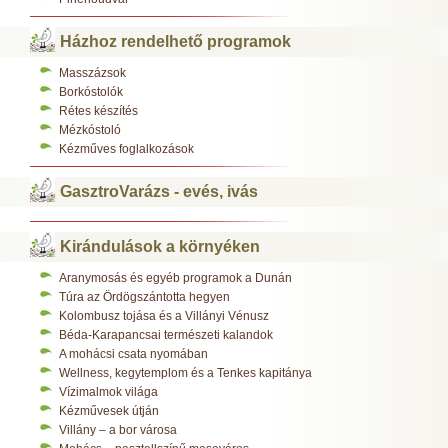
Házhoz rendelhető programok
Masszázsok
Borkóstolók
Rétes készítés
Mézkóstoló
Kézműves foglalkozások
GasztroVarázs - evés, ivás
Kirándulások a környéken
Aranymosás és egyéb programok a Dunán
Túra az Ördögszántotta hegyen
Kolombusz tojása és a Villányi Vénusz
Béda-Karapancsai természeti kalandok
A mohácsi csata nyomában
Wellness, kegytemplom és a Tenkes kapitánya
Vízimalmok világa
Kézművesek útján
Villány – a bor városa