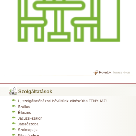
Rovatok:
terasz-ikon
Szolgáltatások
Új szolgáltatóházzal bővültünk: elkészült a FÉNYHÁZ!
Szállás
Étkezés
Jacuzzi-szalon
Játszószoba
Szalmapajta
Pihenőudvar