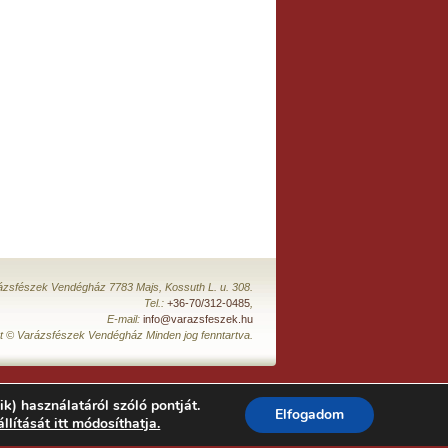
ázsfészek Vendégház 7783 Majs, Kossuth L. u. 308.
Tel.:
+36-70/312-0485
,
E-mail:
info@varazsfeszek.hu
t © Varázsfészek Vendégház Minden jog fenntartva.
ik) használatáról szóló pontját.
Elfogadom
állítását itt módosíthatja.