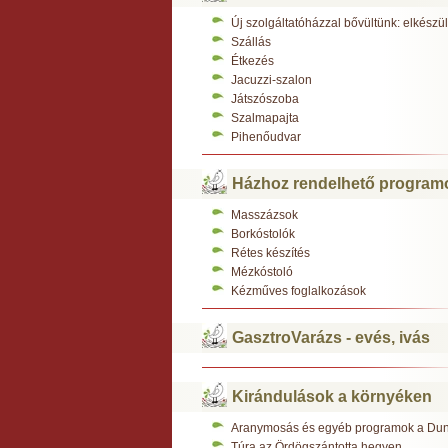
Új szolgáltatóházzal bővültünk: elkész
Szállás
Étkezés
Jacuzzi-szalon
Játszószoba
Szalmapajta
Pihenőudvar
Házhoz rendelhető program
Masszázsok
Borkóstolók
Rétes készítés
Mézkóstoló
Kézműves foglalkozások
GasztroVarázs - evés, ivás
Kirándulások a környéken
Aranymosás és egyéb programok a Du
Túra az Ördögszántotta hegyen