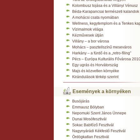
Kolombusz tojása és a Villányi Vénusz
Béda-Karapancsai természeti kalandok
A mohácsi csata nyomában
Wellness, kegytemplom és a Tenkes ka
Vízimalmok világa
Kézművesek útján
Villány – a bor városa
Mohács – pasztellszínű meseváros
Harkány – a fürdő és a „retro-fíling”
Pécs – Európa Kulturális Fővárosa 201
Egy ugrás és Horvátország
Majs és közvetlen környéke
Kirándulások térkép szerint
Események a környéken
Busójárás
Emmausz Bólyban
Nepomuki Szent János Ünnepe
Dunai Mosófesztivál
Sokac Babfőző Fesztivál
Nagynyárádi Kékfestő Fesztivál
Ördögkatlan Fesztivál