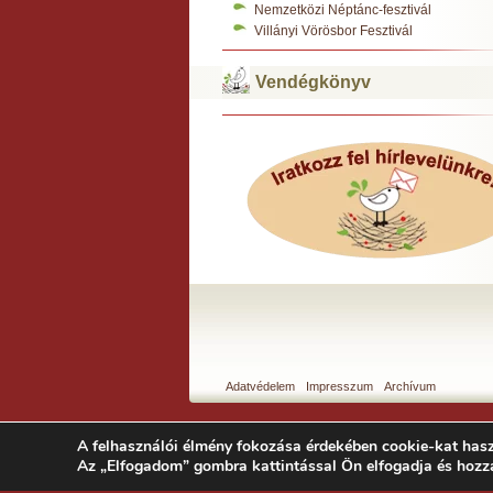
Nemzetközi Néptánc-fesztivál
Villányi Vörösbor Fesztivál
Vendégkönyv
Adatvédelem
Impresszum
Archívum
A felhasználói élmény fokozása érdekében cookie-kat hasz
Az „Elfogadom” gombra kattintással Ön elfogadja és hozz