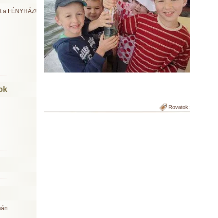
ült a FÉNYHÁZ!
ok
Rovatok:
nán