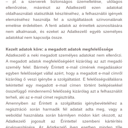
– pl. a szerverek biztonságos üzemeltetése, utólagos
ellenőrzése, másrészt az Adatkezelő ezen adatokat
oldalhasználati statisztikák készítéséhez, a felhasználói igények
elemzéséhez használja fel a szolgáltatások színvonalának
emelése érdekében. A fenti adatok az érinettek azonosítására
nem alkalmasak, és ezeket az Adatkezelő egyéb személyes
adatokkal nem kapcsolja össze.
Kezelt adatok köre: a megadott adatok megfelelőssége
Adatkezelő a neki megadott személyes adatokat nem ellenőrzi.
A megadott adatok megfelelőségéért kizárólag az azt megadó
személy felel. Bármely Érintett e-mail címének megadásakor
egyben felelősséget vállal azért, hogy a megadott e-mail címről
kizárólag ő veszi igénybe a szolgáltatást. E felelősségvállalásra
tekintettel egy megadott e-mail címen történt belépésekkel
összefüggő mindennemű felelősség kizárólag azt a felhasználót
terheli, aki az e-mail címet regisztrálta.
Amennyiben az Érintett a szolgáltatás igénybevételéhez a
regisztráció során harmadik fél adatait adta meg, vagy a
weboldal használata során bármilyen módon kárt okozott, az
Adatkezelő jogosult az Érintettel szembeni kártérítés
érvényesítésére. Az Adatkezelő ilyen esetben minden tőle