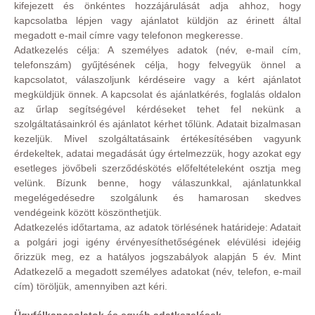
kifejezett és önkéntes hozzájárulását adja ahhoz, hogy
kapcsolatba lépjen vagy ajánlatot küldjön az érinett által
megadott e-mail címre vagy telefonon megkeresse.
Adatkezelés célja: A személyes adatok (név, e-mail cím,
telefonszám) gyűjtésének célja, hogy felvegyük önnel a
kapcsolatot, válaszoljunk kérdéseire vagy a kért ajánlatot
megküldjük önnek. A kapcsolat és ajánlatkérés, foglalás oldalon
az űrlap segítségével kérdéseket tehet fel nekünk a
szolgáltatásainkról és ajánlatot kérhet tőlünk. Adatait bizalmasan
kezeljük. Mivel szolgáltatásaink értékesítésében vagyunk
érdekeltek, adatai megadását úgy értelmezzük, hogy azokat egy
esetleges jövőbeli szerződéskötés előfeltételeként osztja meg
velünk. Bízunk benne, hogy válaszunkkal, ajánlatunkkal
megelégedésedre szolgálunk és hamarosan skedves
vendégeink között köszönthetjük.
Adatkezelés időtartama, az adatok törlésének határideje: Adatait
a polgári jogi igény érvényesíthetőségének elévülési idejéig
őrizzük meg, ez a hatályos jogszabályok alapján 5 év. Mint
Adatkezelő a megadott személyes adatokat (név, telefon, e-mail
cím) töröljük, amennyiben azt kéri.