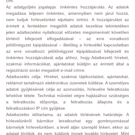
cím.
Az adatgyűjtés jogalapja: önkéntes hozzájárulás. Az adatok
megadása teljesen önkéntes, amennyiben nem járul hozzá,
nem tudjuk hírlevelünket eljuttatni önhöz. A hozzájárulást az
érintett a fentiekben megjelölt adatok kezelése tekintetében
jelen adatkezelési nyilatkozat előzetes megismerését követően
történő kifejezett elfogadásával – az erre vonatkozó
jelölőnégyzet kipipálásával – illetőleg a hírlevéllel kapcsolatban
az erre vonatkozó jelölőnégyzet kipipálásával kifejezett és
önkéntes hozzájárulását adja ahhoz, hogy Adatkezelő híreket,
szakmai információkat, ajánlatokat küldjön az érintett által a
regisztráció során megadott e-mail címre.
Adatkezelés célja: Híreket, szakmai tájékoztatást, ajánlatokat,
reklámot tartalmazó elektronikus üzenetek küldése. A személyes
adatok gyűjtésének célja az azonosítás, hírlevélre feliratkozás
lehetővé tétele. Technikai művelet végre hajtásához szükséges
a feliratkozás időpontja, a feliratkozás állapota és a
feliratkozáskori IP cím gyűjtése.
Adatkezelés időtartama, az adatok törlésének határideje: A
hírlevelünkről bármikor leiratkozhat egy gombnyomással
bármelyik hírlevelünkben, a levél alján szereplő linken, ekkor az
adatait töröljük, és nem küldünk önnek további hírlevelet. Mint