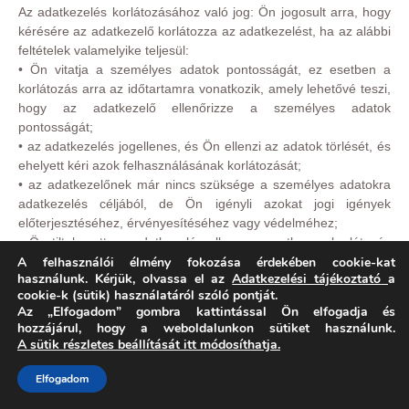
Az adatkezelés korlátozásához való jog: Ön jogosult arra, hogy
kérésére az adatkezelő korlátozza az adatkezelést, ha az alábbi
feltételek valamelyike teljesül:
• Ön vitatja a személyes adatok pontosságát, ez esetben a
korlátozás arra az időtartamra vonatkozik, amely lehetővé teszi,
hogy az adatkezelő ellenőrizze a személyes adatok
pontosságát;
• az adatkezelés jogellenes, és Ön ellenzi az adatok törlését, és
ehelyett kéri azok felhasználásának korlátozását;
• az adatkezelőnek már nincs szüksége a személyes adatokra
adatkezelés céljából, de Ön igényli azokat jogi igények
előterjesztéséhez, érvényesítéséhez vagy védelméhez;
• Ön tiltakozott az adatkezelés ellen; ez esetben a korlátozás
A felhasználói élmény fokozása érdekében cookie-kat
arra az időtartamra vonatkozik, amíg megállapításra nem kerül,
használunk. Kérjük, olvassa el az
Adatkezelési tájékoztató
a
hogy az adatkezelő jogos indokai elsőbbséget élveznek-e Ön
cookie-k (sütik) használatáról szóló pontját.
jogos indokaival szemben.
Az „Elfogadom” gombra kattintással Ön elfogadja és
Az adathordozhatósághoz való jog: Ön jogosult arra, hogy a rá
hozzájárul, hogy a weboldalunkon sütiket használunk.
vonatkozó, általa egy adatkezelő rendelkezésére bocsátott
A sütik részletes beállítását itt módosíthatja.
személyes adatokat tagolt, széles körben használt, géppel
olvasható formátumban megkapja, továbbá jogosult arra, hogy
Elfogadom
ezeket az adatokat egy másik adatkezelőnek továbbítsa anélkül,