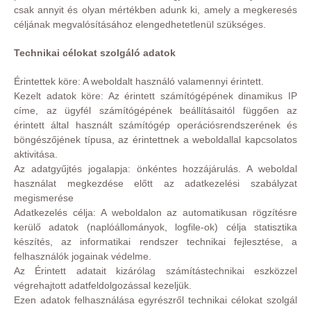
csak annyit és olyan mértékben adunk ki, amely a megkeresés
céljának megvalósításához elengedhetetlenül szükséges.
Technikai célokat szolgáló adatok
Érintettek köre: A weboldalt használó valamennyi érintett.
Kezelt adatok köre: Az érintett számítógépének dinamikus IP
címe, az ügyfél számítógépének beállításaitól függően az
érintett által használt számítógép operációsrendszerének és
böngészőjének típusa, az érintettnek a weboldallal kapcsolatos
aktivitása.
Az adatgyűjtés jogalapja: önkéntes hozzájárulás. A weboldal
használat megkezdése előtt az adatkezelési szabályzat
megismerése
Adatkezelés célja: A weboldalon az automatikusan rögzítésre
kerülő adatok (naplóállományok, logfile-ok) célja statisztika
készítés, az informatikai rendszer technikai fejlesztése, a
felhasználók jogainak védelme.
Az Érintett adatait kizárólag számítástechnikai eszközzel
végrehajtott adatfeldolgozással kezeljük.
Ezen adatok felhasználása egyrészről technikai célokat szolgál