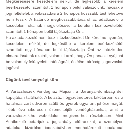
Megkeresésére késedelem nélkül, de legkésőbb a kérelem
beérkezésétől számított 1 hónapon belül válaszolunk, hacsak a
jogi feltételek a válaszadásra 2 hónapos hosszabbítást lehetővé
nem teszik. A határidő meghosszabbításáról az adatkezelő a
késedelem okainak megjelölésével a kérelem kézhezvételétől
számított 1 hónapon belül tájékoztatja Önt.
Ha az adatkezelő nem tesz intézkedéseket Ön kérelme nyomán,
késedelem nélkül, de legkésőbb a kérelem beérkezésétől
számított egy hónapon belül tájékoztatja Önt az intézkedés
elmaradásának okairól, valamint arról, hogy Ön panaszt nyújthat
be valamely felügyeleti hatóságnál, és élhet bírósági jogorvoslati
jogával.
Cégünk tevékenységi köre
A Varázsfészek Vendégház Majson, a Baranyai-dombság déli
kapujában található. A kétszáz négyzetméteres lakótérben és a
hatalmas zárt udvaron szülő és gyerek egyaránt jól érzi magát.
Több éve sikeresen üzemeltetjük vendégházunkat, amit a
varazsfeszek.hu weboldalon megismerhet részletesen. Mint
Adatkezelő betartjuk a jogszabályi előírásokat, a személyes
adatokat kizárólag jogszabályban meghatározott jogalappal