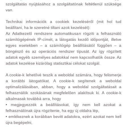
szolgáltatás nyújtásához a szolgáltatónak feltétlenül szüksége
van.
Technikai információk a cookiek kezeléséről (mit hol tud
beállítani, ha le szeretné tiltani azok kezelését):
Az Adatkezelő rendszere automatikusan rögzíti a felhasználó
számítógépének IP-címét, a látogatás kezdő időpontját, illetve
egyes esetekben – a számítógép beállításától függően – a
böngésző és az operációs rendszer típusát. Az így rögzített
adatok egyéb személyes adatokkal nem kapcsolhatók össze. Az
adatok kezelése kizárólag statisztikai célokat szolgál.
A cookie-k lehetővé teszik a weboldal számára, hogy felismerje
a korábbi látogatókat. A cookie-k segítenek a weboldal
optimalizálásában, abban, hogy a weboldal szolgáltatásait a
felhasználók szokásának megfelelően alakítsuk ki. A cookie-k
alkalmasak továbbá arra, hogy
• megjegyezzék a beállításokat, így nem kell azokat a
felhasználónak újra rögzítenie, ha egy új oldalra lép,
• emlékeznek a korábban bevitt adatokra, ezért azokat nem kell
újra begépelni,