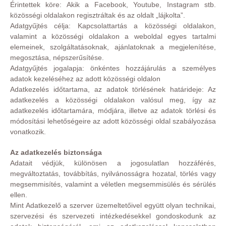
Érintettek köre: Akik a Facebook, Youtube, Instagram stb.
közösségi oldalakon regisztráltak és az oldalt „lájkolta”.
Adatgyűjtés célja: Kapcsolattartás a közösségi oldalakon,
valamint a közösségi oldalakon a weboldal egyes tartalmi
elemeinek, szolgáltatásoknak, ajánlatoknak a megjelenítése,
megosztása, népszerűsítése.
Adatgyűjtés jogalapja: önkéntes hozzájárulás a személyes
adatok kezeléséhez az adott közösségi oldalon
Adatkezelés időtartama, az adatok törlésének határideje: Az
adatkezelés a közösségi oldalakon valósul meg, így az
adatkezelés időtartamára, módjára, illetve az adatok törlési és
módosítási lehetőségeire az adott közösségi oldal szabályozása
vonatkozik.
Az adatkezelés biztonsága
Adatait védjük, különösen a jogosulatlan hozzáférés,
megváltoztatás, továbbítás, nyilvánosságra hozatal, törlés vagy
megsemmisítés, valamint a véletlen megsemmisülés és sérülés
ellen.
Mint Adatkezelő a szerver üzemeltetőivel együtt olyan technikai,
szervezési és szervezeti intézkedésekkel gondoskodunk az