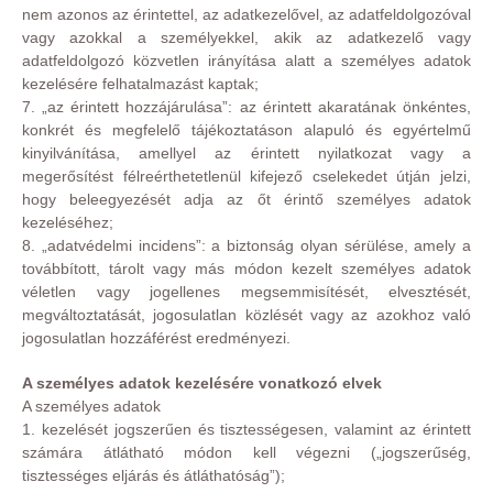
nem azonos az érintettel, az adatkezelővel, az adatfeldolgozóval
vagy azokkal a személyekkel, akik az adatkezelő vagy
adatfeldolgozó közvetlen irányítása alatt a személyes adatok
kezelésére felhatalmazást kaptak;
7. „az érintett hozzájárulása”: az érintett akaratának önkéntes,
konkrét és megfelelő tájékoztatáson alapuló és egyértelmű
kinyilvánítása, amellyel az érintett nyilatkozat vagy a
megerősítést félreérthetetlenül kifejező cselekedet útján jelzi,
hogy beleegyezését adja az őt érintő személyes adatok
kezeléséhez;
8. „adatvédelmi incidens”: a biztonság olyan sérülése, amely a
továbbított, tárolt vagy más módon kezelt személyes adatok
véletlen vagy jogellenes megsemmisítését, elvesztését,
megváltoztatását, jogosulatlan közlését vagy az azokhoz való
jogosulatlan hozzáférést eredményezi.
A személyes adatok kezelésére vonatkozó elvek
A személyes adatok
1. kezelését jogszerűen és tisztességesen, valamint az érintett
számára átlátható módon kell végezni („jogszerűség,
tisztességes eljárás és átláthatóság”);