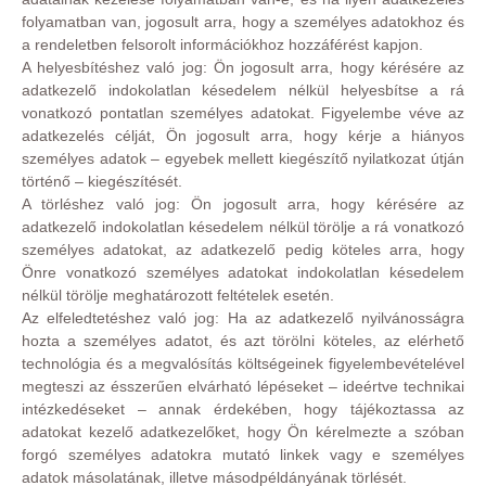
folyamatban van, jogosult arra, hogy a személyes adatokhoz és
a rendeletben felsorolt információkhoz hozzáférést kapjon.
A helyesbítéshez való jog: Ön jogosult arra, hogy kérésére az
adatkezelő indokolatlan késedelem nélkül helyesbítse a rá
vonatkozó pontatlan személyes adatokat. Figyelembe véve az
adatkezelés célját, Ön jogosult arra, hogy kérje a hiányos
személyes adatok – egyebek mellett kiegészítő nyilatkozat útján
történő – kiegészítését.
A törléshez való jog: Ön jogosult arra, hogy kérésére az
adatkezelő indokolatlan késedelem nélkül törölje a rá vonatkozó
személyes adatokat, az adatkezelő pedig köteles arra, hogy
Önre vonatkozó személyes adatokat indokolatlan késedelem
nélkül törölje meghatározott feltételek esetén.
Az elfeledtetéshez való jog: Ha az adatkezelő nyilvánosságra
hozta a személyes adatot, és azt törölni köteles, az elérhető
technológia és a megvalósítás költségeinek figyelembevételével
megteszi az ésszerűen elvárható lépéseket – ideértve technikai
intézkedéseket – annak érdekében, hogy tájékoztassa az
adatokat kezelő adatkezelőket, hogy Ön kérelmezte a szóban
forgó személyes adatokra mutató linkek vagy e személyes
adatok másolatának, illetve másodpéldányának törlését.