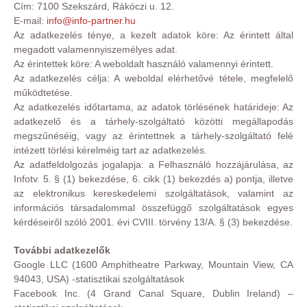
Cím: 7100 Szekszárd, Rákóczi u. 12.
E-mail:
info@info-partner.hu
Az adatkezelés ténye, a kezelt adatok köre: Az érintett által
megadott valamennyiszemélyes adat.
Az érintettek köre: A weboldalt használó valamennyi érintett.
Az adatkezelés célja: A weboldal elérhetővé tétele, megfelelő
működtetése.
Az adatkezelés időtartama, az adatok törlésének határideje: Az
adatkezelő és a tárhely-szolgáltató közötti megállapodás
megszűnéséig, vagy az érintettnek a tárhely-szolgáltató felé
intézett törlési kérelméig tart az adatkezelés.
Az adatfeldolgozás jogalapja: a Felhasználó hozzájárulása, az
Infotv. 5. § (1) bekezdése, 6. cikk (1) bekezdés a) pontja, illetve
az elektronikus kereskedelemi szolgáltatások, valamint az
információs társadalommal összefüggő szolgáltatások egyes
kérdéseiről szóló 2001. évi CVIII. törvény 13/A. § (3) bekezdése.
További adatkezelők
Google LLC (1600 Amphitheatre Parkway, Mountain View, CA
94043, USA) -statisztikai szolgáltatások
Facebook Inc. (4 Grand Canal Square, Dublin Ireland) –