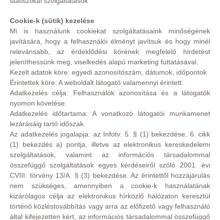
statisztikai szolgáltatások
Cookie-k (sütik) kezelése
Mi is használunk cookiekat szolgáltatásaink minőségének
javítására, hogy a felhasználói élményt javítsuk és hogy minél
relevánsabb, az érdeklődési körének megfelelő hirdetést
jeleníthessünk meg, viselkedés alapú marketing futtatásával.
Kezelt adatok köre: egyedi azonosítószám, dátumok, időpontok
Érintettek köre: A weboldalt látogató valamennyi érintett.
Adatkezelés célja: Felhasználók azonosítása és a látogatók
nyomon követése.
Adatkezelés időtartama: A vonatkozó látogatói munkamenet
lezárásáig tartó időszak.
Az adatkezelés jogalapja: az Infotv. 5. § (1) bekezdése, 6. cikk
(1) bekezdés a) pontja, illetve az elektronikus kereskedelemi
szolgáltatások, valamint az információs társadalommal
összefüggő szolgáltatások egyes kérdéseiről szóló 2001. évi
CVIII. törvény 13/A. § (3) bekezdése. Az érintettől hozzájárulás
nem szükséges, amennyiben a cookie-k használatának
kizárólagos célja az elektronikus hírközlő hálózaton keresztül
történő közléstovábbítás vagy arra az előfizető vagy felhasználó
által kifejezetten kért, az információs társadalommal összefüggő