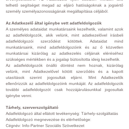
telhető segítséget megad az eljáró hatóságoknak a jogsértő
személy személyazonosságának megállapítása céljából.
Az Adatkezelő által igénybe vett adatfeldolgozók
A személyes adataidat munkatársaink kezelhetik, valamint azok
az adatfeldolgozók, akik velünk, mint adatkezelővel írásbeli
adatfeldolgozói szerződést kötöttek. Adataidat mind
munkatársaink, mind adatfeldolgozóink és az ő közvetlen
munkatársai kizárólag az adatkezelés céljának eléréséhez
szükséges mértékben és a jogalap biztosította ideig kezelhetik.
Az adatfeldolgozók önálló döntést nem hoznak, kizárólag
velünk, mint Adatkezelővel kötött szerződés és a kapott
utasítások szerint jogosultak eljárni. Mint Adatkezelők
ellenőrizzük az adatfeldolgozóink munkáját. Az adatfeldolgozók
további adatfeldolgozót csak hozzájárulásunkkal jogosultak
igénybe venni.
Tárhely, szerverszolgáltató
Adatfeldolgozó által ellátott tevékenység: Tárhely-szolgáltatás
Adatfeldolgozó megnevezése és elérhetősége:
Cégnév: Info-Partner Szociális Szövetkezet