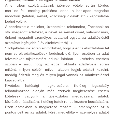
Ügyfélkapcsolatok és egyéb adatkezelések
Amennyiben szolgáltatásaink igénybe vétele során kérdés
merülne fel, esetleg probléma lenne, a honlapon megadott
módokon (telefon, e-mail, közösségi oldalak stb.) kapcsolatba
léphet velünk.
A beérkezett e-maileket, üzeneteket, telefonokat, Facebook-on
stb. megadott adatokat, a nevet és e-mail címet, valamint más,
önként megadott személyes adataival együtt, az adatközléstől
számított legfeljebb 2 év elteltével töröljük.
Szolgáltatásunk során előfordulhat, hogy jelen tájékoztatóban fel
nem sorolt adatkezelések fordulnak elő. Ilyen esetben az adat
felvételekor tájékoztatást adunk írásban – kivételes esetben
szóban – arról, hogy az éppen aktuális adatfelvétel során
miként, milyen célból, milyen alapon fogjuk adatait kezelni,
meddig őrizzük meg és milyen jogai vannak az adatkezeléssel
kapcsolatban.
Kivételes hatósági megkeresésre, illetőleg jogszabály
felhatalmazása alapján más szervek megkeresése esetén
kötelesek vagyunk a tájékoztatás megadására, adatok
közlésére, átadására, illetőleg iratok rendelkezésre bocsátására.
Ezen esetekben a megkereső részére – amennyiben az a
pontos célt és az adatok körét megjelölte – személyes adatot