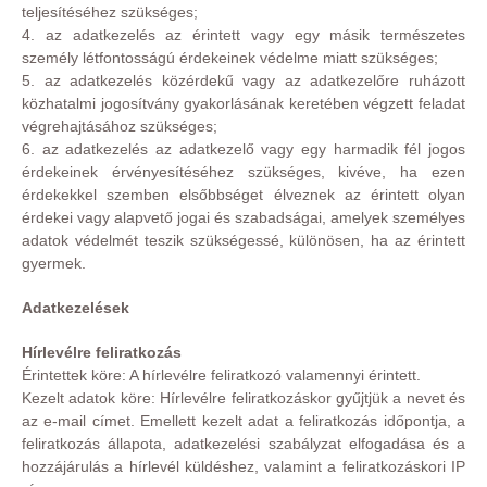
teljesítéséhez szükséges;
4. az adatkezelés az érintett vagy egy másik természetes
személy létfontosságú érdekeinek védelme miatt szükséges;
5. az adatkezelés közérdekű vagy az adatkezelőre ruházott
közhatalmi jogosítvány gyakorlásának keretében végzett feladat
végrehajtásához szükséges;
6. az adatkezelés az adatkezelő vagy egy harmadik fél jogos
érdekeinek érvényesítéséhez szükséges, kivéve, ha ezen
érdekekkel szemben elsőbbséget élveznek az érintett olyan
érdekei vagy alapvető jogai és szabadságai, amelyek személyes
adatok védelmét teszik szükségessé, különösen, ha az érintett
gyermek.
Adatkezelések
Hírlevélre feliratkozás
Érintettek köre: A hírlevélre feliratkozó valamennyi érintett.
Kezelt adatok köre: Hírlevélre feliratkozáskor gyűjtjük a nevet és
az e-mail címet. Emellett kezelt adat a feliratkozás időpontja, a
feliratkozás állapota, adatkezelési szabályzat elfogadása és a
hozzájárulás a hírlevél küldéshez, valamint a feliratkozáskori IP