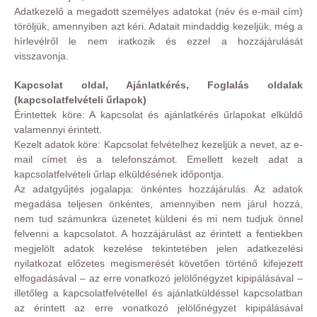
Adatkezelő a megadott személyes adatokat (név és e-mail cím)
töröljük, amennyiben azt kéri. Adatait mindaddig kezeljük, még a
hírlevélről le nem iratkozik és ezzel a hozzájárulását
visszavonja.
Kapcsolat oldal, Ajánlatkérés, Foglalás oldalak
(kapcsolatfelvételi űrlapok)
Érintettek köre: A kapcsolat és ajánlatkérés űrlapokat elküldő
valamennyi érintett.
Kezelt adatok köre: Kapcsolat felvételhez kezeljük a nevet, az e-
mail címet és a telefonszámot. Emellett kezelt adat a
kapcsolatfelvételi űrlap elküldésének időpontja.
Az adatgyűjtés jogalapja: önkéntes hozzájárulás. Az adatok
megadása teljesen önkéntes, amennyiben nem járul hozzá,
nem tud számunkra üzenetet küldeni és mi nem tudjuk önnel
felvenni a kapcsolatot. A hozzájárulást az érintett a fentiekben
megjelölt adatok kezelése tekintetében jelen adatkezelési
nyilatkozat előzetes megismerését követően történő kifejezett
elfogadásával – az erre vonatkozó jelölőnégyzet kipipálásával –
illetőleg a kapcsolatfelvétellel és ajánlatküldéssel kapcsolatban
az érintett az erre vonatkozó jelölőnégyzet kipipálásával