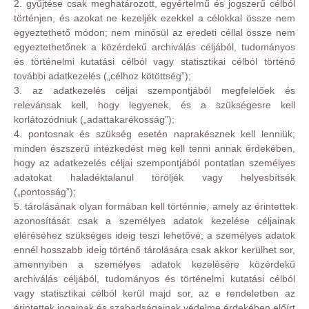
2. gyűjtése csak meghatározott, egyértelmű és jogszerű célból
történjen, és azokat ne kezeljék ezekkel a célokkal össze nem
egyeztethető módon; nem minősül az eredeti céllal össze nem
egyeztethetőnek a közérdekű archiválás céljából, tudományos
és történelmi kutatási célból vagy statisztikai célból történő
további adatkezelés („célhoz kötöttség”);
3. az adatkezelés céljai szempontjából megfelelőek és
relevánsak kell, hogy legyenek, és a szükségesre kell
korlátozódniuk („adattakarékosság”);
4. pontosnak és szükség esetén naprakésznek kell lenniük;
minden észszerű intézkedést meg kell tenni annak érdekében,
hogy az adatkezelés céljai szempontjából pontatlan személyes
adatokat haladéktalanul töröljék vagy helyesbítsék
(„pontosság”);
5. tárolásának olyan formában kell történnie, amely az érintettek
azonosítását csak a személyes adatok kezelése céljainak
eléréséhez szükséges ideig teszi lehetővé; a személyes adatok
ennél hosszabb ideig történő tárolására csak akkor kerülhet sor,
amennyiben a személyes adatok kezelésére közérdekű
archiválás céljából, tudományos és történelmi kutatási célból
vagy statisztikai célból kerül majd sor, az e rendeletben az
érintettek jogainak és szabadságainak védelme érdekében előírt