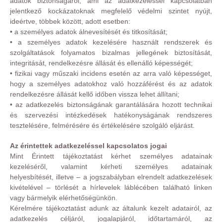
adatok biztonságáról, ami az adatkezeléssel kapcsolatban
jelentkező kockázatoknak megfelelő védelmi szintet nyújt,
ideértve, többek között, adott esetben:
• a személyes adatok álnevesítését és titkosítását;
• a személyes adatok kezelésére használt rendszerek és
szolgáltatások folyamatos bizalmas jellegének biztosítását,
integritását, rendelkezésre állását és ellenálló képességét;
• fizikai vagy műszaki incidens esetén az arra való képességet,
hogy a személyes adatokhoz való hozzáférést és az adatok
rendelkezésre állását kellő időben vissza lehet állítani;
• az adatkezelés biztonságának garantálására hozott technikai
és szervezési intézkedések hatékonyságának rendszeres
tesztelésére, felmérésére és értékelésére szolgáló eljárást.
Az érintettek adatkezeléssel kapcsolatos jogai
Mint Érintett tájékoztatást kérhet személyes adatainak
kezeléséről, valamint kérheti személyes adatainak
helyesbítését, illetve – a jogszabályban elrendelt adatkezelések
kivételével – törlését a hírlevelek láblécében található linken
vagy bármelyik elérhetőségünkön.
Kérelmére tájékoztatást adunk az általunk kezelt adatairól, az
adatkezelés céljáról, jogalapjáról, időtartamáról, az