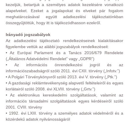
kezeljük, betartjuk a személyes adatok kezelésére vonatkozó
alapelveket. Ezeket a jogalapokat és elveket pár fogalom
meghatározásával együtt adatkezelési tájékoztatónkban
összegyűjtöttük, hogy itt is tájékozódhasson ezekről.
Irányadó jogszabályok
Az adatkezelési tájékoztató rendelkezéseinek kialakításakor
figyelembe vettük az alábbi jogszabályok rendelkezéseit:
• Az Európai Parlament és a Tanács 2016/679 Rendelete
(„Általános Adatvédelmi Rendelet” vagy „GDPR”)
• Az információs önrendelkezési jogról és az
információszabadságról szóló 2011. évi CXII. törvény („Infotv.”)
• A Polgári Törvénykönyvről szóló 2013. évi V. törvény („Ptk.”)
• A gazdasági reklámtevékenység alapvető feltételeiről és egyes
korlátairól szóló 2008. évi XLVIII. törvény („Grtv.”)
• Az elektronikus kereskedelmi szolgáltatások, valamint az
információs társadalmi szolgáltatások egyes kérdéseiről szóló
2001. CVIII. törvény
• 1992. évi LXIII. törvény a személyes adatok védelméről és a
közérdekű adatok nyilvánosságáról