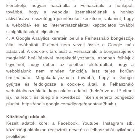
kiértékelje, hogyan használta a Felhasználó a honlapot,
továbbá, hogy a weboldal üzemeltetőjének a honlap
aktivitásával összefüggő jelentéseket készítsen, valamint, hogy
a weboldal- és az internethasználattal kapcsolatos további
szolgáltatásokat teljesítsen.
4. A Google Analytics keretein belül a Felhasználó böngészője
által továbbított IP-címet nem vezeti össze a Google más
adataival. A cookie-k tárolását a Felhasználó a böngészőjének
megfelelő beállításával megakadályozhatja, azonban felhívjuk
figyelmét, hogy ebben az esetben előfordulhat, hogy a
weboldalunk nem minden funkciója lesz teljes körűen
használható. Megakadályozhatja továbbá, hogy a Google
gyűjtse és feldolgozza a cookie-k általi, a Felhasználó
weboldalhasználattal kapcsolatos adatait (beleértve az IP-címet
is), ha letölti és telepíti a következő linken elérhető böngésző
plugint. https://tools.google.com/dlpage/gaoptout?hl=hu
Közösségi oldalak
Kezelt adatok köre: a Facebook, Youtube, Instagram stb.
közösségi oldalakon regisztrált neve és a felhasználói nyilvános
profilképe