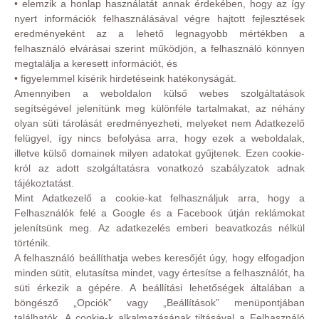
• elemzik a honlap használatát annak érdekében, hogy az így
nyert információk felhasználásával végre hajtott fejlesztések
eredményeként az a lehető legnagyobb mértékben a
felhasználó elvárásai szerint működjön, a felhasználó könnyen
megtalálja a keresett információt, és
• figyelemmel kísérik hirdetéseink hatékonyságát.
Amennyiben a weboldalon külső webes szolgáltatások
segítségével jelenítünk meg különféle tartalmakat, az néhány
olyan süti tárolását eredményezheti, melyeket nem Adatkezelő
felügyel, így nincs befolyása arra, hogy ezek a weboldalak,
illetve külső domainek milyen adatokat gyűjtenek. Ezen cookie-
król az adott szolgáltatásra vonatkozó szabályzatok adnak
tájékoztatást.
Mint Adatkezelő a cookie-kat felhasználjuk arra, hogy a
Felhasználók felé a Google és a Facebook útján reklámokat
jelenítsünk meg. Az adatkezelés emberi beavatkozás nélkül
történik.
A felhasználó beállíthatja webes keresőjét úgy, hogy elfogadjon
minden sütit, elutasítsa mindet, vagy értesítse a felhasználót, ha
süti érkezik a gépére. A beállítási lehetőségek általában a
böngésző „Opciók” vagy „Beállítások” menüpontjában
találhatók. A cookie-k alkalmazásának tiltásával a Felhasználó