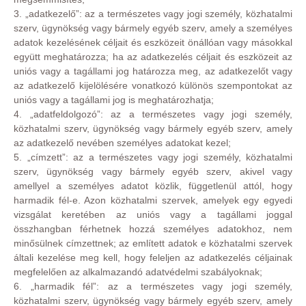
3. „adatkezelő”: az a természetes vagy jogi személy, közhatalmi
szerv, ügynökség vagy bármely egyéb szerv, amely a személyes
adatok kezelésének céljait és eszközeit önállóan vagy másokkal
együtt meghatározza; ha az adatkezelés céljait és eszközeit az
uniós vagy a tagállami jog határozza meg, az adatkezelőt vagy
az adatkezelő kijelölésére vonatkozó különös szempontokat az
uniós vagy a tagállami jog is meghatározhatja;
4. „adatfeldolgozó”: az a természetes vagy jogi személy,
közhatalmi szerv, ügynökség vagy bármely egyéb szerv, amely
az adatkezelő nevében személyes adatokat kezel;
5. „címzett”: az a természetes vagy jogi személy, közhatalmi
szerv, ügynökség vagy bármely egyéb szerv, akivel vagy
amellyel a személyes adatot közlik, függetlenül attól, hogy
harmadik fél-e. Azon közhatalmi szervek, amelyek egy egyedi
vizsgálat keretében az uniós vagy a tagállami joggal
összhangban férhetnek hozzá személyes adatokhoz, nem
minősülnek címzettnek; az említett adatok e közhatalmi szervek
általi kezelése meg kell, hogy feleljen az adatkezelés céljainak
megfelelően az alkalmazandó adatvédelmi szabályoknak;
6. „harmadik fél”: az a természetes vagy jogi személy,
közhatalmi szerv, ügynökség vagy bármely egyéb szerv, amely