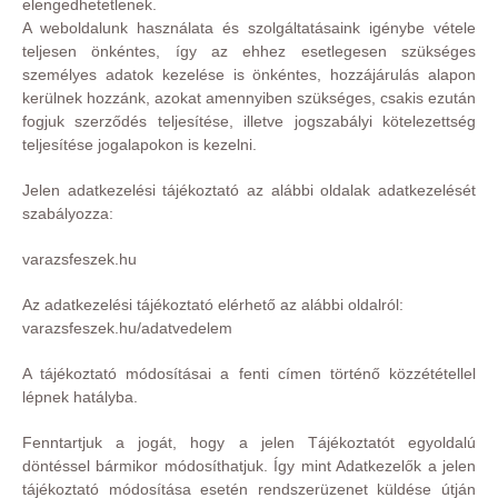
elengedhetetlenek.
A weboldalunk használata és szolgáltatásaink igénybe vétele
teljesen önkéntes, így az ehhez esetlegesen szükséges
személyes adatok kezelése is önkéntes, hozzájárulás alapon
kerülnek hozzánk, azokat amennyiben szükséges, csakis ezután
fogjuk szerződés teljesítése, illetve jogszabályi kötelezettség
teljesítése jogalapokon is kezelni.
Jelen adatkezelési tájékoztató az alábbi oldalak adatkezelését
szabályozza:
varazsfeszek.hu
Az adatkezelési tájékoztató elérhető az alábbi oldalról:
varazsfeszek.hu/adatvedelem
A tájékoztató módosításai a fenti címen történő közzététellel
lépnek hatályba.
Fenntartjuk a jogát, hogy a jelen Tájékoztatót egyoldalú
döntéssel bármikor módosíthatjuk. Így mint Adatkezelők a jelen
tájékoztató módosítása esetén rendszerüzenet küldése útján