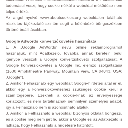
tudomásul veszi, hogy cookie nélkül a weboldal működése nem
teljes értékű.
Az angol nyelvű www.aboutcookies.org weboldalon található
részletes tájékoztató szintén segít a különböző böngészőkben
történő beállításokban.
Google Adwords konverziókövetés használata
1. A „Google AdWords” nevű online reklámprogramot
használjuk, mint Adatkezelő, továbbá annak keretein belül
igénybe vesszük a Google konverziókövető szolgáltatását. A
Google konverziókövetés a Google Inc. elemző szolgáltatása
(1600 Amphitheatre Parkway, Mountain View, CA 94043, USA;
„Google“).
2. Amikor Felhasználó egy weboldalt Google-hirdetés által ér el,
akkor egy a konverziókövetéshez szükséges cookie kerül a
számítógépére. Ezeknek a cookie-knak az érvényessége
korlátozott, és nem tartalmaznak semmilyen személyes adatot,
így a Felhasználó nem is azonosítható általuk.
3. Amikor a Felhasználó a weboldal bizonyos oldalait böngészi,
és a cookie még nem járt le, akkor a Google és az Adatkezelő is
láthatja, hogy Felhasználó a hirdetésre kattintott.