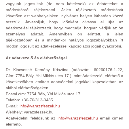
vagyunk jogosultak (de nem kötelesek) az érintetteket a
módosításról tájékoztatni. Jelen tájékoztató módosítását
követően azt webhelyeinken, nyilvános helyen láthatóan közzé
tesszük. Javasoljuk, hogy időnként olvassa el újra az
adatkezelési tájékoztatót, hogy megtudja, hogyan védjük az ön
személyes adatait. Amennyiben ön érintett, a jelen
tájékoztatóban és a mindenkor hatályos jogszabályokban írt
módon jogosult az adatkezeléssel kapcsolatos jogait gyakorolni.
Az adatkezelő és elérhetőségei
Dr Kincsesné Kemény Krisztina (adószám: 60260176-1-22,
Cím: 7754 Bóly, Ybl Miklós utca 17.), mint Adatkezelő, elérhető a
következőkben említett adatvédelmi jogokkal kapcsolatban az
alábbi elérhetőségeken:
Postai cím: 7754 Bóly, Ybl Miklós utca 17.
Telefon: +36-70/312-0485
E-mail:
info@varazsfeszek.hu
Webhely: varazsfeszek.hu
Adatvédelmi felelősünk az
info@varazsfeszek.hu
email címen
elérhető.