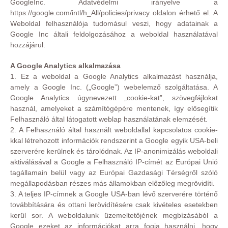
GoogleInc. Adatvédelmi irányelve a
https://google.com/intl/h_All/policies/privacy oldalon érhető el. A
Weboldal felhasználója tudomásul veszi, hogy adatainak a
Google Inc általi feldolgozásához a weboldal használatával
hozzájárul.
A Google Analytics alkalmazása
1. Ez a weboldal a Google Analytics alkalmazást használja,
amely a Google Inc. („Google”) webelemző szolgáltatása. A
Google Analytics úgynevezett „cookie-kat”, szövegfájlokat
használ, amelyeket a számítógépére mentenek, így elősegítik
Felhasználó által látogatott weblap használatának elemzését.
2. A Felhasználó által használt weboldallal kapcsolatos cookie-
kkal létrehozott információk rendszerint a Google egyik USA-beli
szerverére kerülnek és tárolódnak. Az IP-anonimizálás weboldali
aktiválásával a Google a Felhasználó IP-címét az Európai Unió
tagállamain belül vagy az Európai Gazdasági Térségről szóló
megállapodásban részes más államokban előzőleg megrövidíti.
3. A teljes IP-címnek a Google USA-ban lévő szerverére történő
továbbítására és ottani lerövidítésére csak kivételes esetekben
kerül sor. A weboldalunk üzemeltetőjének megbízásából a
Google ezeket az információkat arra fogja használni, hogy