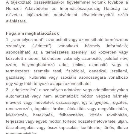
A tájékoztató összeállításakor figyelemmel voltunk továbbá a
Nemzeti Adatvédelmi és Információszabadság Hatóság az
előzetes tájékoztatás adatvédelmi követelményeiről szóló
ajánlására.
Fogalom meghatározások
1. „személyes adat”: azonosított vagy azonosítható természetes
személyre („érintett”) vonatkozó bármely információ;
azonosítható az a természetes személy, aki közvetlen vagy
közvetett módon, különösen valamely azonosító, például név,
szám, helymeghatározó adat, online azonosító vagy a
természetes személy testi, fiziológiai, genetikai, szellemi,
gazdasági, kulturális vagy szociális azonosságára vonatkozó
egy vagy több tényező alapján azonosítható;
2. „adatkezelés”: a személyes adatokon vagy adatállományokon
automatizált vagy nem automatizált módon végzett bármely
művelet vagy műveletek összessége, így a gyűjtés, rögzítés,
rendszerezés, tagolás, tárolás, átalakítás vagy megváltoztatás,
lekérdezés, betekintés, felhasználás, közlés továbbítás,
terjesztés vagy egyéb módon történő hozzáférhetővé tétel útján,
összehangolás vagy összekapcsolás, korlátozás, törlés, illetve
megsemmisítés;