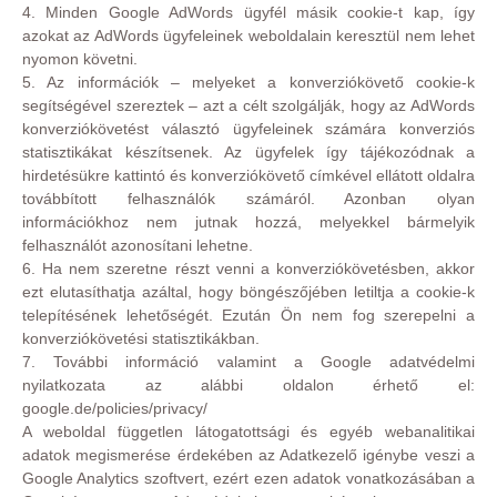
4. Minden Google AdWords ügyfél másik cookie-t kap, így
azokat az AdWords ügyfeleinek weboldalain keresztül nem lehet
nyomon követni.
5. Az információk – melyeket a konverziókövető cookie-k
segítségével szereztek – azt a célt szolgálják, hogy az AdWords
konverziókövetést választó ügyfeleinek számára konverziós
statisztikákat készítsenek. Az ügyfelek így tájékozódnak a
hirdetésükre kattintó és konverziókövető címkével ellátott oldalra
továbbított felhasználók számáról. Azonban olyan
információkhoz nem jutnak hozzá, melyekkel bármelyik
felhasználót azonosítani lehetne.
6. Ha nem szeretne részt venni a konverziókövetésben, akkor
ezt elutasíthatja azáltal, hogy böngészőjében letiltja a cookie-k
telepítésének lehetőségét. Ezután Ön nem fog szerepelni a
konverziókövetési statisztikákban.
7. További információ valamint a Google adatvédelmi
nyilatkozata az alábbi oldalon érhető el:
google.de/policies/privacy/
A weboldal független látogatottsági és egyéb webanalitikai
adatok megismerése érdekében az Adatkezelő igénybe veszi a
Google Analytics szoftvert, ezért ezen adatok vonatkozásában a