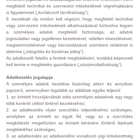
megfelelő technikai és szervezési intézkedések végrehajtására
is figyelemmel („korlátozott tárolhatóság”);
6. kezelését oly módon kell végezni, hogy megfelelő technikai
vagy szervezési intézkedések alkalmazásával biztosítva legyen
a személyes adatok megfelelő biztonsága, az adatok
jogosulatlan vagy jogellenes kezelésével, véletlen elvesztésével,
megsemmisítésével vagy károsodásával szembeni védelmet is
ideértve („integritás és bizalmas jelleg”).
Az adatkezelő felelős a fentiek megfelelésért, továbbá képesnek
kell lennie e megfelelés igazolására („elszámoltathatóság”).
Adatkezelés jogalapja
A személyes adatok kezelése kizárólag akkor és annyiban
jogszerű, amennyiben legalább az alábbiak egyike teljesül:
1. az érintett hozzájárulását adta személyes adatainak egy vagy
több konkrét célból történő kezeléséhez;
2. az adatkezelés olyan szerződés teljesítéséhez szükséges,
amelyben az érintett az egyik fél, vagy az a szerződés
megkötését megelőzően az érintett kérésére történő lépések
megtételéhez szükséges;
3. az adatkezelés az adatkezelőre vonatkozó jogi kötelezettség