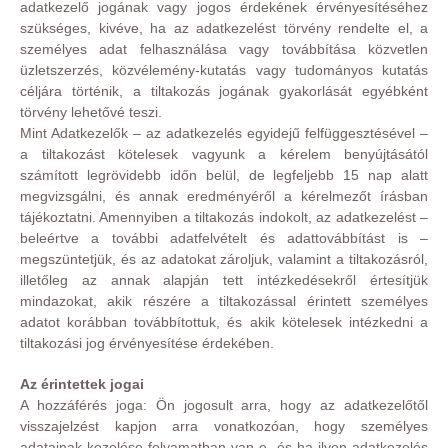
adatkezelő jogának vagy jogos érdekének érvényesítéséhez
szükséges, kivéve, ha az adatkezelést törvény rendelte el, a
személyes adat felhasználása vagy továbbítása közvetlen
üzletszerzés, közvélemény-kutatás vagy tudományos kutatás
céljára történik, a tiltakozás jogának gyakorlását egyébként
törvény lehetővé teszi.
Mint Adatkezelők – az adatkezelés egyidejű felfüggesztésével –
a tiltakozást kötelesek vagyunk a kérelem benyújtásától
számított legrövidebb időn belül, de legfeljebb 15 nap alatt
megvizsgálni, és annak eredményéről a kérelmezőt írásban
tájékoztatni. Amennyiben a tiltakozás indokolt, az adatkezelést –
beleértve a további adatfelvételt és adattovábbítást is –
megszüntetjük, és az adatokat zároljuk, valamint a tiltakozásról,
illetőleg az annak alapján tett intézkedésekről értesítjük
mindazokat, akik részére a tiltakozással érintett személyes
adatot korábban továbbítottuk, és akik kötelesek intézkedni a
tiltakozási jog érvényesítése érdekében.
Az érintettek jogai
A hozzáférés joga: Ön jogosult arra, hogy az adatkezelőtől
visszajelzést kapjon arra vonatkozóan, hogy személyes
adatainak kezelése folyamatban van-e, és ha ilyen adatkezelés