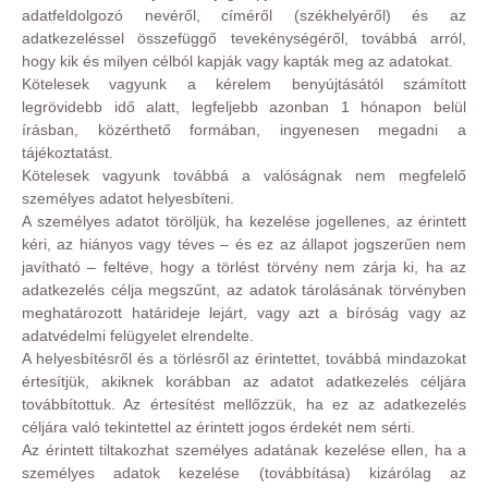
adatfeldolgozó nevéről, címéről (székhelyéről) és az
adatkezeléssel összefüggő tevekénységéről, továbbá arról,
hogy kik és milyen célból kapják vagy kapták meg az adatokat.
Kötelesek vagyunk a kérelem benyújtásától számított
legrövidebb idő alatt, legfeljebb azonban 1 hónapon belül
írásban, közérthető formában, ingyenesen megadni a
tájékoztatást.
Kötelesek vagyunk továbbá a valóságnak nem megfelelő
személyes adatot helyesbíteni.
A személyes adatot töröljük, ha kezelése jogellenes, az érintett
kéri, az hiányos vagy téves – és ez az állapot jogszerűen nem
javítható – feltéve, hogy a törlést törvény nem zárja ki, ha az
adatkezelés célja megszűnt, az adatok tárolásának törvényben
meghatározott határideje lejárt, vagy azt a bíróság vagy az
adatvédelmi felügyelet elrendelte.
A helyesbítésről és a törlésről az érintettet, továbbá mindazokat
értesítjük, akiknek korábban az adatot adatkezelés céljára
továbbítottuk. Az értesítést mellőzzük, ha ez az adatkezelés
céljára való tekintettel az érintett jogos érdekét nem sérti.
Az érintett tiltakozhat személyes adatának kezelése ellen, ha a
személyes adatok kezelése (továbbítása) kizárólag az