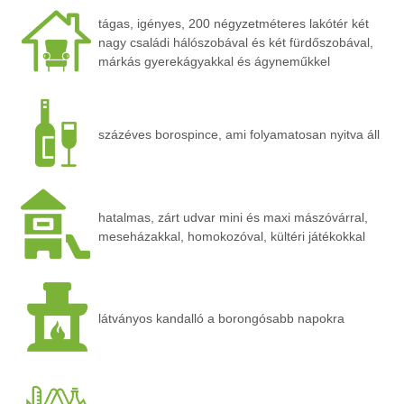
tágas, igényes, 200 négyzetméteres lakótér két
nagy családi hálószobával és két fürdőszobával,
márkás gyerekágyakkal és ágyneműkkel
százéves borospince, ami folyamatosan nyitva áll
hatalmas, zárt udvar mini és maxi mászóvárral,
meseházakkal, homokozóval, kültéri játékokkal
látványos kandalló a borongósabb napokra