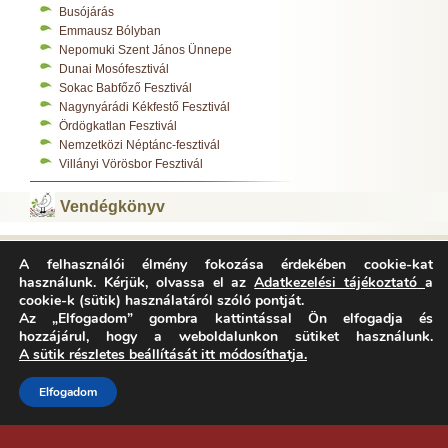
Busójárás
Emmausz Bólyban
Nepomuki Szent János Ünnepe
Dunai Mosófesztivál
Sokac Babfőző Fesztivál
Nagynyárádi Kékfestő Fesztivál
Ördögkatlan Fesztivál
Nemzetközi Néptánc-fesztivál
Villányi Vörösbor Fesztivál
Vendégkönyv
A felhasználói élmény fokozása érdekében cookie-kat
Varázsfészek Vendégház 7783 Majs, Kossuth L. u. 308.
használunk. Kérjük, olvassa el az
Adatkezelési tájékoztató
a
Tel.:
+36-70/312-0485
,
cookie-k (sütik) használatáról szóló pontját.
E-mail:
info@varazsfeszek.hu
Copyright © Varázsfészek Vendégház Minden jog fenntartva.
Az „Elfogadom” gombra kattintással Ön elfogadja és
Adatvédelem
Impresszum
Archívum
hozzájárul, hogy a weboldalunkon sütiket használunk.
A sütik részletes beállítását itt módosíthatja.
Elfogadom