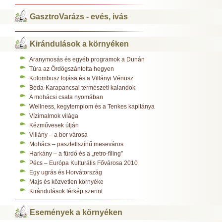
GasztroVarázs - evés, ivás
Kirándulások a környéken
Aranymosás és egyéb programok a Dunán
Túra az Ördögszántotta hegyen
Kolombusz tojása és a Villányi Vénusz
Béda-Karapancsai természeti kalandok
A mohácsi csata nyomában
Wellness, kegytemplom és a Tenkes kapitánya
Vízimalmok világa
Kézművesek útján
Villány – a bor városa
Mohács – pasztellszínű meseváros
Harkány – a fürdő és a „retro-fíling”
Pécs – Európa Kulturális Fővárosa 2010
Egy ugrás és Horvátország
Majs és közvetlen környéke
Kirándulások térkép szerint
Események a környéken