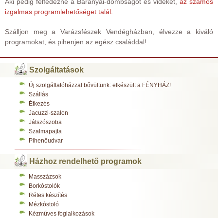
Aki pedig felfedezné a Baranyai-dombságot és vidékét,
az számos
izgalmas programlehetőséget talál.
Szálljon meg a Varázsfészek Vendégházban, élvezze a kiváló
programokat, és pihenjen az egész családdal!
Szolgáltatások
Új szolgáltatóházzal bővültünk: elkészült a FÉNYHÁZ!
Szállás
Étkezés
Jacuzzi-szalon
Játszószoba
Szalmapajta
Pihenőudvar
Házhoz rendelhető programok
Masszázsok
Borkóstolók
Rétes készítés
Mézkóstoló
Kézműves foglalkozások