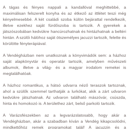
A tágas és fényes nappali a kandallóval meghittebbé, a
maximálisan felszerelt konyha és az étkező az ittlétet teszi még
kényelmesebbé. A két családi szoba külön bejárattal rendelkezik,
illetve ezekhez saját fürdőszoba is tartozik. A gyerekek a
játszószobában kedvükre hancúrozhatnak és hintázhatnak a beltéri
hintán. A szülői hálóhoz saját ötszemélyes jacuzzi tartozik, felette és
körülötte fényterápiával.
A Vendégházban nem unatkoznak a könyvimádók sem: a házhoz
saját alapkönyvtár és operatár tartozik, amelyben művészeti
albumok, illetve a világ- és a magyar irodalom remekei is
megtalálhatóak.
A házhoz romantikus, a hátsó udvarra néző teraszok tartoznak,
ahol a szülők szemmel tarthatják a lurkókat, akik a zárt udvaron
kedvükre játszhatnak. Az udvaron található mászóvár, csúszda,
hinta és homokozó is. A területhez zárt, belső parkoló tartozik.
A Varázsfészekben az a legvarázslatosabb, hogy akár a
Vendégházban, akár a szabadban kíván a Vendég kikapcsolódni,
mindkettőhöz remek programokat talál! A jacuzzin és a