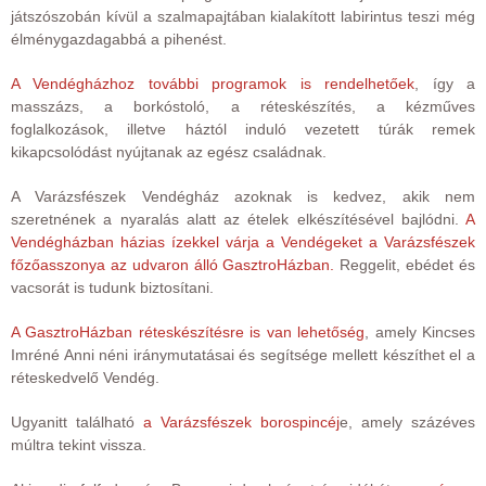
játszószobán kívül a szalmapajtában kialakított labirintus teszi még
élménygazdagabbá a pihenést.
A Vendégházhoz további programok is rendelhetőek
, így a
masszázs, a borkóstoló, a réteskészítés, a kézműves
foglalkozások, illetve háztól induló vezetett túrák remek
kikapcsolódást nyújtanak az egész családnak.
A Varázsfészek Vendégház azoknak is kedvez, akik nem
szeretnének a nyaralás alatt az ételek elkészítésével bajlódni.
A
Vendégházban házias ízekkel várja a Vendégeket a Varázsfészek
főzőasszonya az udvaron álló GasztroHázban.
Reggelit, ebédet és
vacsorát is tudunk biztosítani.
A GasztroHázban réteskészítésre is van lehetőség
, amely Kincses
Imréné Anni néni iránymutatásai és segítsége mellett készíthet el a
réteskedvelő Vendég.
Ugyanitt található
a Varázsfészek borospincéj
e, amely százéves
múltra tekint vissza.